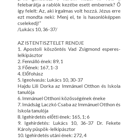
felebarátja a rablók kezébe esett embernek? Ő
így felelt: Az, aki irgalmas volt hozzá. Jézus erre
ezt mondta neki: Menj el, te is hasonlóképpen
cselekedj!”
/Lukács 10, 36-37/
AZ ISTENTISZTELET RENDJE
1. Apostoli köszöntés Vad Zsigmond esperes-
lelkipásztor
2. Fennálló ének: 89, 1
3. Főének: 167, 1-3
4. Előfohász
5. Igeolvasás: Lukács 10, 30-37
Hajdu Lili Dorka az Immánuel Otthon és Iskola
tanulója
6. Immánuel Otthoni közösségének éneke
7. Imádság Laczkó Csaba az Immánuel Otthon és
Iskola tanulója
8. Igehirdetés előtti ének: 165, 1; 6
9. Igehirdetés: Lukács 10, 36-37 Dr. Fekete
Károly püspök-lelkipásztor
10. Igehirdetés utáni ének: 272, 4