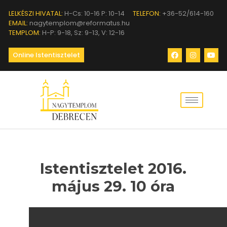
LELKÉSZI HIVATAL:
H-Cs: 10-16 P: 10-14
TELEFON:
+36-52/614-160
EMAIL:
nagytemplom@reformatus.hu
TEMPLOM:
H-P: 9-18, Sz: 9-13, V: 12-16
Online Istentisztelet
Istentisztelet 2016.
május 29. 10 óra