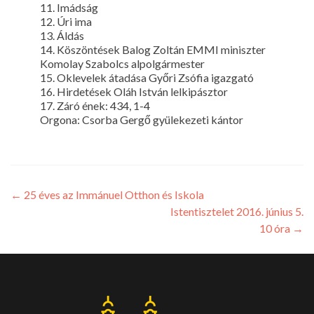
11. Imádság
12. Úri ima
13. Áldás
14. Köszöntések Balog Zoltán EMMI miniszter
Komolay Szabolcs alpolgármester
15. Oklevelek átadása Győri Zsófia igazgató
16. Hirdetések Oláh István lelkipásztor
17. Záró ének: 434, 1-4
Orgona: Csorba Gergő gyülekezeti kántor
←
25 éves az Immánuel Otthon és Iskola
Istentisztelet 2016. június 5.
10 óra
→