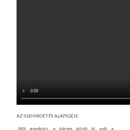
AZ IGEHIRDETÉS ALAPIGÉJE
„Mit gondolsz, e három közül ki volt a