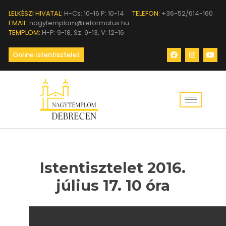
LELKÉSZI HIVATAL:
H-Cs: 10-16 P: 10-14
TELEFON:
+36-52/614-160
EMAIL:
nagytemplom@reformatus.hu
TEMPLOM:
H-P: 9-18, Sz: 9-13, V: 12-16
Online Istentisztelet
Istentisztelet 2016.
július 17. 10 óra