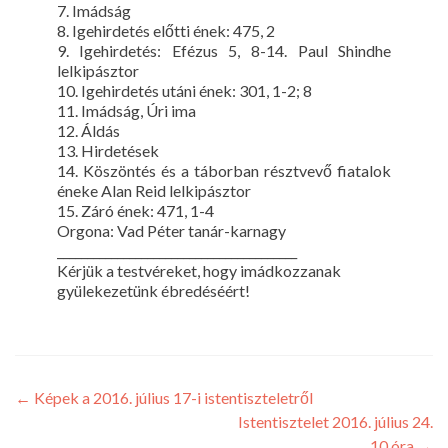
7. Imádság
8. Igehirdetés előtti ének: 475, 2
9. Igehirdetés: Efézus 5, 8-14. Paul Shindhe
lelkipásztor
10. Igehirdetés utáni ének: 301, 1-2; 8
11. Imádság, Úri ima
12. Áldás
13. Hirdetések
14. Köszöntés és a táborban résztvevő fiatalok
éneke Alan Reid lelkipásztor
15. Záró ének: 471, 1-4
Orgona: Vad Péter tanár-karnagy
________________________________________
Kérjük a testvéreket, hogy imádkozzanak
gyülekezetünk ébredéséért!
←
Képek a 2016. július 17-i istentiszteletről
Istentisztelet 2016. július 24.
10 óra
→