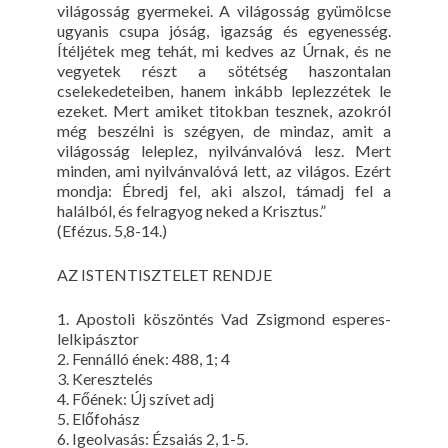
világosság gyermekei. A világosság gyümölcse
ugyanis csupa jóság, igazság és egyenesség.
Ítéljétek meg tehát, mi kedves az Úrnak, és ne
vegyetek részt a sötétség haszontalan
cselekedeteiben, hanem inkább leplezzétek le
ezeket. Mert amiket titokban tesznek, azokról
még beszélni is szégyen, de mindaz, amit a
világosság leleplez, nyilvánvalóvá lesz. Mert
minden, ami nyilvánvalóvá lett, az világos. Ezért
mondja: Ébredj fel, aki alszol, támadj fel a
halálból, és felragyog neked a Krisztus.”
(Efézus. 5,8-14.)
AZ ISTENTISZTELET RENDJE
1. Apostoli köszöntés Vad Zsigmond esperes-
lelkipásztor
2. Fennálló ének: 488, 1; 4
3. Keresztelés
4. Főének: Új szívet adj
5. Előfohász
6. Igeolvasás: Ézsaiás 2, 1-5.