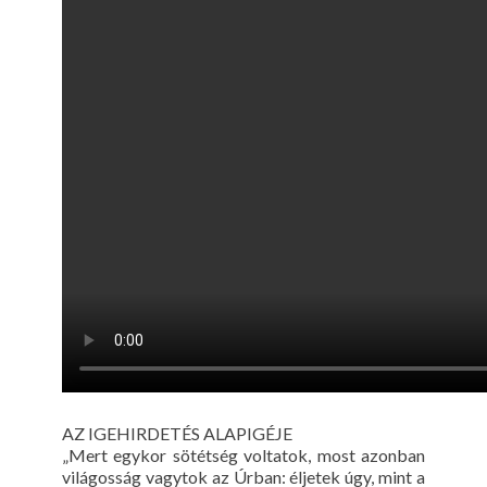
AZ IGEHIRDETÉS ALAPIGÉJE
„Mert egykor sötétség voltatok, most azonban
világosság vagytok az Úrban: éljetek úgy, mint a