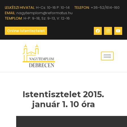
LELKÉSZI HIVATAL:
H-Cs: 10-16 P: 10-14
TELEFON:
+36-52/614-160
EMAIL:
nagytemplom@reformatus.hu
TEMPLOM:
H-P: 9-18, Sz: 9-13, V: 12-16
Online Istentisztelet
Istentisztelet 2015.
január 1. 10 óra