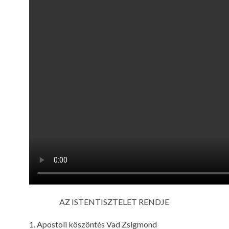
AZ ISTENTISZTELET RENDJE
1. Apostoli köszöntés Vad Zsigmond