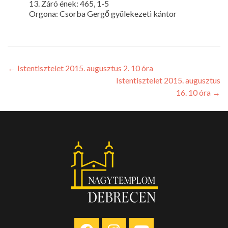
13. Záró ének: 465, 1-5
Orgona: Csorba Gergő gyülekezeti kántor
←
Istentisztelet 2015. augusztus 2. 10 óra
Istentisztelet 2015. augusztus
16. 10 óra
→