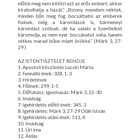
előbb meg nem kötözi azt az erős embert; akkor
kirabolhatja a házát.” „Bizony, mondom néktek,
minden bűn meg fog bocsáttatni az emberek
fiainak, még a káromlások is, bármennyi
káromlást szólnak, de ha valaki a Szentlelket
káromolja, az nem nyer bocsánatot soha, hanem
vétkes marad bűne miatt örökké.” (Márk 3, 27-
29 )
AZ ISTENTISZTELET RENDJE
1. Apostoli köszöntés Lucski Márta
2. Fennálló ének: 328, 1. 3
3. Hirdetések
4. Főének: 299, 1-5
5. Előfohász, Igeolvasás: Márk 3, 22-30
6. Imádság
7. Igehirdetés előtti ének: 345, 3
8. Igehirdetés: Márk 3, 27-29 Oláh István
9. Igehirdetés utáni ének: 511, 4
10. Imádság
11. Úri ima
12. Áldás