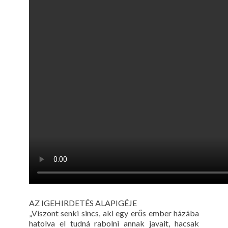
AZ IGEHIRDETÉS ALAPIGÉJE
„Viszont senki sincs, aki egy erős ember házába
hatolva el tudná rabolni annak javait, hacsak