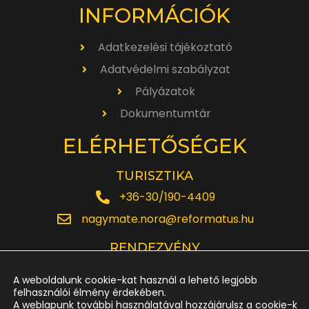
INFORMÁCIÓK
Adatkezelési tájékoztató
Adatvédelmi szabályzat
Pályázatok
Dokumentumtár
ELÉRHETŐSÉGEK
TURISZTIKA
+36-30/190-4409
nagymate.nora@reformatus.hu
RENDEZVÉNY
+36-30/642-6220
A weboldalunk cookie-kat használ a lehető legjobb
rendezveny.nagytemplom@reformatus.hu
felhasználói élmény érdekében.
A weblapunk további használatával hozzájárulsz a cookie-k