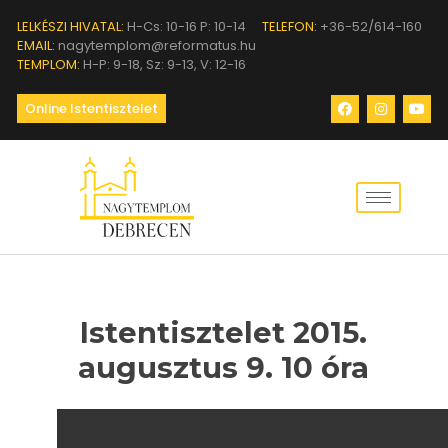
LELKÉSZI HIVATAL:
H-Cs: 10-16 P: 10-14
TELEFON:
+36-52/614-160
EMAIL:
nagytemplom@reformatus.hu
TEMPLOM:
H-P: 9-18, Sz: 9-13, V: 12-16
Online Istentisztelet
Istentisztelet 2015.
augusztus 9. 10 óra