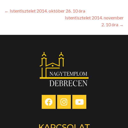
←
Istentisztelet 2014. október 26. 10 óra
Istentisztelet 2014. november
2. 10 óra
→
KAPCSOLAT