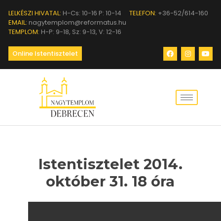
LELKÉSZI HIVATAL:
H-Cs: 10-16 P: 10-14
TELEFON:
+36-52/614-160
EMAIL:
nagytemplom@reformatus.hu
TEMPLOM:
H-P: 9-18, Sz: 9-13, V: 12-16
Online Istentisztelet
Istentisztelet 2014.
október 31. 18 óra