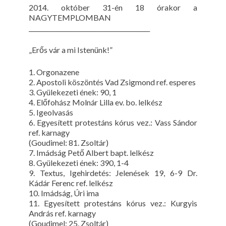
2014. október 31-én 18 órakor a
NAGYTEMPLOMBAN
________________________________________
„Erős vár a mi Istenünk!”
1. Orgonazene
2. Apostoli köszöntés Vad Zsigmond ref. esperes
3. Gyülekezeti ének: 90, 1
4. Előfohász Molnár Lilla ev. bo. lelkész
5. Igeolvasás
6. Egyesített protestáns kórus vez.: Vass Sándor
ref. karnagy
(Goudimel: 81. Zsoltár)
7. Imádság Pető Albert bapt. lelkész
8. Gyülekezeti ének: 390, 1-4
9. Textus, Igehirdetés: Jelenések 19, 6-9 Dr.
Kádár Ferenc ref. lelkész
10. Imádság, Úri ima
11. Egyesített protestáns kórus vez.: Kurgyis
András ref. karnagy
(Goudimel: 25. Zsoltár)