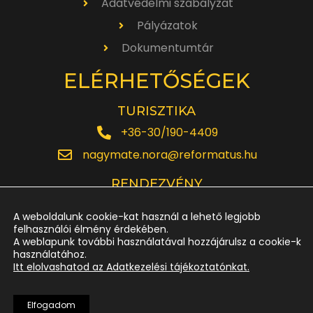
Adatvédelmi szabályzat
Pályázatok
Dokumentumtár
ELÉRHETŐSÉGEK
TURISZTIKA
+36-30/190-4409
nagymate.nora@reformatus.hu
RENDEZVÉNY
+36-30/642-6220
A weboldalunk cookie-kat használ a lehető legjobb
rendezveny.nagytemplom@reformatus.hu
felhasználói élmény érdekében.
A weblapunk további használatával hozzájárulsz a cookie-k
használatához.
JEGYPÉNZTÁR
Itt elolvashatod az Adatkezelési tájékoztatónkat.
+36-52/614-185
Elfogadom