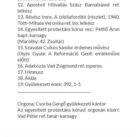
12. Apostoli Hitvallás Szász Barnabásné ref.
lelkész
13. Révész Imre, A bibliafordító (részlet), 1940.
Tóth-Mihala Veronika ref. bo. lelkész
14. Egyesített protestáns kórus vez.: Pethő Áron
bapt. karnagy
(Maróthy: 42. Zsoltár)
15. Szavalat Csíkos Sándor érdemes művész
(Illyés Gyula: A Reformáció Genfi emlékműve
előtt)
16. Adakozás Vad Zsigmond ref. esperes
17. Himnusz
18. Áldás
19. Gyülekezeti ének: 392, 1-5
________________________________________
Orgona: Csorba Gergő gyülekezeti kántor
Az egyesített protestáns kórust orgonán kíséri:
Vad Péter ref. tanár-karnagy