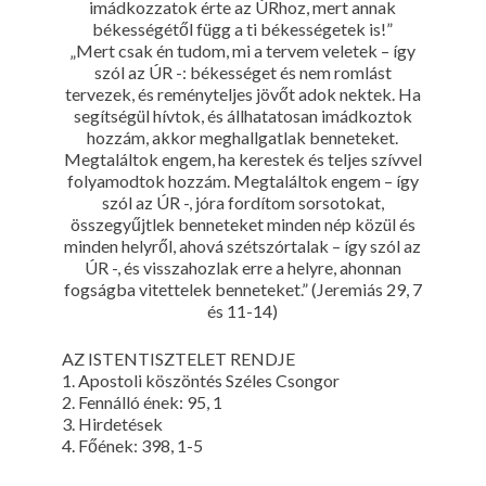
imádkozzatok érte az ÚRhoz, mert annak
békességétől függ a ti békességetek is!”
„Mert csak én tudom, mi a tervem veletek – így
szól az ÚR -: békességet és nem romlást
tervezek, és reményteljes jövőt adok nektek. Ha
segítségül hívtok, és állhatatosan imádkoztok
hozzám, akkor meghallgatlak benneteket.
Megtaláltok engem, ha kerestek és teljes szívvel
folyamodtok hozzám. Megtaláltok engem – így
szól az ÚR -, jóra fordítom sorsotokat,
összegyűjtlek benneteket minden nép közül és
minden helyről, ahová szétszórtalak – így szól az
ÚR -, és visszahozlak erre a helyre, ahonnan
fogságba vitettelek benneteket.” (Jeremiás 29, 7
és 11-14)
AZ ISTENTISZTELET RENDJE
1. Apostoli köszöntés Széles Csongor
2. Fennálló ének: 95, 1
3. Hirdetések
4. Főének: 398, 1-5