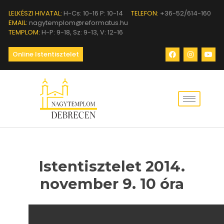
LELKÉSZI HIVATAL:
H-Cs: 10-16 P: 10-14
TELEFON:
+36-52/614-160
EMAIL:
nagytemplom@reformatus.hu
TEMPLOM:
H-P: 9-18, Sz: 9-13, V: 12-16
Online Istentisztelet
Istentisztelet 2014.
november 9. 10 óra