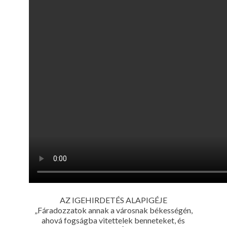
AZ IGEHIRDETÉS ALAPIGÉJE
„Fáradozzatok annak a városnak békességén,
ahová fogságba vitettelek benneteket, és