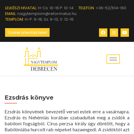
LELKÉSZI HIVATAL:
H-Cs: 10-16 P: 10-14
TELEFON:
+36-52/614-160
EMAIL:
nagytemplom@reformatus.hu
TEMPLOM:
H-P: 9-18, Sz: 9-13, V: 12-16
Online Istentisztelet
Ezsdrás könyve
Ezsdrás könyvének bevezető versei estek erre a vasárnapra.
Ezsdrás és Nehémiás korában szabadultak meg a zsidók a
babiloni fogságból. Cirus perzsa király úgy döntött, hogy a
Babilóniába hurcolt rab népeket hazaengedi. A zsidóktól azt