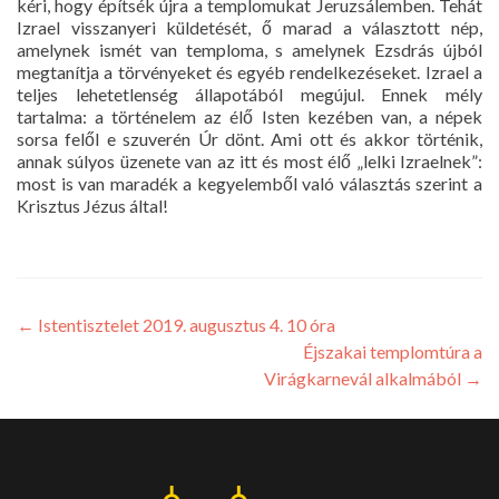
kéri, hogy építsék újra a templomukat Jeruzsálemben. Tehát
Izrael visszanyeri küldetését, ő marad a választott nép,
amelynek ismét van temploma, s amelynek Ezsdrás újból
megtanítja a törvényeket és egyéb rendelkezéseket. Izrael a
teljes lehetetlenség állapotából megújul. Ennek mély
tartalma: a történelem az élő Isten kezében van, a népek
sorsa felől e szuverén Úr dönt. Ami ott és akkor történik,
annak súlyos üzenete van az itt és most élő „lelki Izraelnek”:
most is van maradék a kegyelemből való választás szerint a
Krisztus Jézus által!
←
Istentisztelet 2019. augusztus 4. 10 óra
Éjszakai templomtúra a
Virágkarnevál alkalmából
→