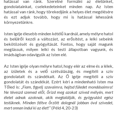
hatással van ránk. Szeretné formálni az életünket,
gondolatainkat, cselekedeteinket minden nap. Az Isten
hatással van ránk, hogy törekedjünk a helyes élet megélésére
és ezt adjuk tovább, hogy mi is hatással lehessünk
környezetünkre.
Isten igéje élesebb minden kétélű kardnál, amely mélyre hatol
és belülről kezdi a változást, az erősítést, a lelki sebeink
bekötözését és gyógyítását. Fontos, hogy saját magunk
meglássuk, milyen lelki és testi állapotban vagyunk, és
imádságban odavigyük az Isten elé.
Az Isten igéje olyan mélyre hatol, hogy elér az elme és a lélek,
az ízületek és a velő szétválásáig, és megítéli a szív
gondolatait és szándékait. Az Ő igéje megítéli a szív
gondolatát és szándékát. Ezért kéri a mindenható Isten ma
Tőled is: „
Fiam, figyelj szavaimra, hajtsd füledet mondásaimra!
Ne téveszd szemed elől, őrizd meg azokat szíved mélyén, mert
életet adnak azoknak, akik megtalálják, és gyógyulást egész
testüknek. Minden féltve őrzött dolognál jobban óvd szívedet,
mert onnan indul ki az élet
!” (Péld 4, 20-23)