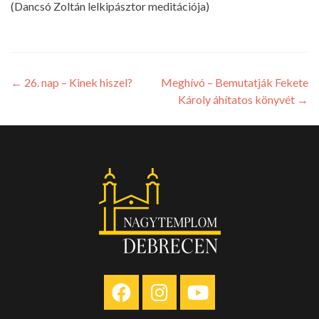
(Dancsó Zoltán lelkipásztor meditációja)
←
26. nap – Kinek hiszel?
Meghívó – Bemutatják Fekete
Károly áhítatos könyvét
→