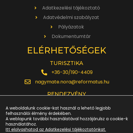
Adatkezelési tájékoztató
Adatvédelmi szabályzat
Pályázatok
Dokumentumtár
ELÉRHETŐSÉGEK
TURISZTIKA
+36-30/190-4409
nagymate.nora@reformatus.hu
RENDEZVÉNY
+36-30/642-6220
A weboldalunk cookie-kat használ a lehető legjobb
rendezveny.nagytemplom@reformatus.hu
felhasználói élmény érdekében.
A weblapunk további használatával hozzájárulsz a cookie-k
használatához.
JEGYPÉNZTÁR
Itt elolvashatod az Adatkezelési tájékoztatónkat.