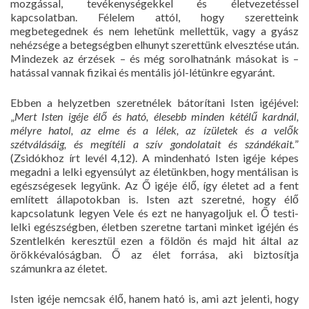
mozgással, tevékenységekkel és életvezetéssel
kapcsolatban. Félelem attól, hogy szeretteink
megbetegednek és nem lehetünk mellettük, vagy a gyász
nehézsége a betegségben elhunyt szerettünk elvesztése után.
Mindezek az érzések – és még sorolhatnánk másokat is –
hatással vannak fizikai és mentális jól-létünkre egyaránt.
Ebben a helyzetben szeretnélek bátorítani Isten igéjével:
„
Mert Isten igéje élő és ható, élesebb minden kétélű kardnál,
mélyre hatol, az elme és a lélek, az ízületek és a velők
szétválásáig, és megítéli a szív gondolatait és szándékait.
”
(Zsidókhoz írt levél 4,12). A mindenható Isten igéje képes
megadni a lelki egyensúlyt az életünkben, hogy mentálisan is
egészségesek legyünk. Az Ő igéje élő, így életet ad a fent
említett állapotokban is. Isten azt szeretné, hogy élő
kapcsolatunk legyen Vele és ezt ne hanyagoljuk el. Ő testi-
lelki egészségben, életben szeretne tartani minket igéjén és
Szentlelkén keresztül ezen a földön és majd hit által az
örökkévalóságban. Ő az élet forrása, aki biztosítja
számunkra az életet.
Isten igéje nemcsak élő, hanem ható is, ami azt jelenti, hogy