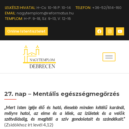
LELKÉSZI HIVATAL:
H-Cs: 10-16 P: 10-14
TELEFON:
+36-52/614-160
EMAIL:
nagytemplom@reformatus.hu
TEMPLOM:
H-P: 9-18, Sz: 9-13, V: 12-16
Online Istentisztelet
27. nap – Mentális egészségmegőrzés
„Mert Isten igéje élő és ható, élesebb minden kétélű kardnál,
mélyre hatol, az elme és a lélek, az ízületek és a velők
szétválásáig, és megítéli a szív gondolatait és szándékait.”
(Zsidókhoz írt levél 4,12)