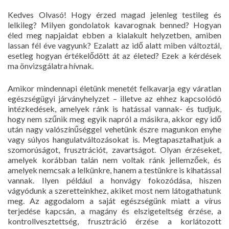
Kedves Olvasó! Hogy érzed magad jelenleg testileg és
lelkileg? Milyen gondolatok kavarognak benned? Hogyan
éled meg napjaidat ebben a kialakult helyzetben, amiben
lassan fél éve vagyunk? Ezalatt az idő alatt miben változtál,
esetleg hogyan értékelődött át az életed? Ezek a kérdések
ma önvizsgálatra hívnak.
Amikor mindennapi életünk menetét felkavarja egy váratlan
egészségügyi járványhelyzet – illetve az ehhez kapcsolódó
intézkedések, amelyek ránk is hatással vannak- és tudjuk,
hogy nem szűnik meg egyik napról a másikra, akkor egy idő
után nagy valószínűséggel vehetünk észre magunkon enyhe
vagy súlyos hangulatváltozásokat is. Megtapasztalhatjuk a
szomorúságot, frusztrációt, zavartságot. Olyan érzéseket,
amelyek korábban talán nem voltak ránk jellemzőek, és
amelyek nemcsak a lelkünkre, hanem a testünkre is kihatással
vannak. Ilyen például a honvágy fokozódása, hiszen
vágyódunk a szeretteinkhez, akiket most nem látogathatunk
meg. Az aggodalom a saját egészségünk miatt a vírus
terjedése kapcsán, a magány és elszigeteltség érzése, a
kontrollvesztettség, frusztráció érzése a korlátozott