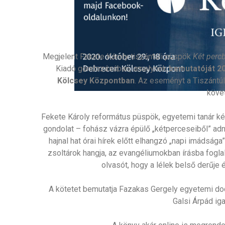
Megjelent Fekete Károly tiszántúli püspök
Két perc
Kiadó gondozásában, amelynek
bemutatóját 20
Kölcsey Központban
. Az eseményt a Tiszántú
követ
Fekete Károly református püspök, egyetemi tanár ké
gondolat – fohász vázra épülő „kétperceseiből” ad
hajnal hat órai hírek előtt elhangzó „napi imádsá
zsoltárok hangja, az evangéliumokban írásba foglal
olvasót, hogy a lélek belső derűj
A kötetet bemutatja Fazakas Gergely egyetemi do
Galsi Árpád iga