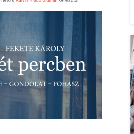
elhető a
Kálvin Kiadó oldalán
keresztül.