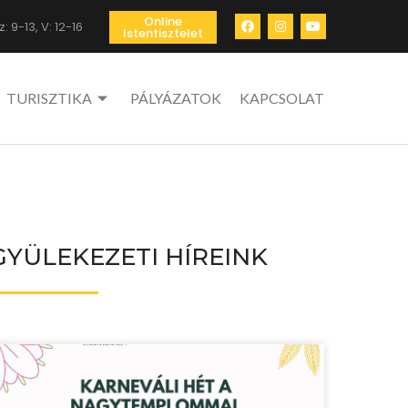
Online
: 9-13, V: 12-16
Istentisztelet
TURISZTIKA
PÁLYÁZATOK
KAPCSOLAT
GYÜLEKEZETI HÍREINK