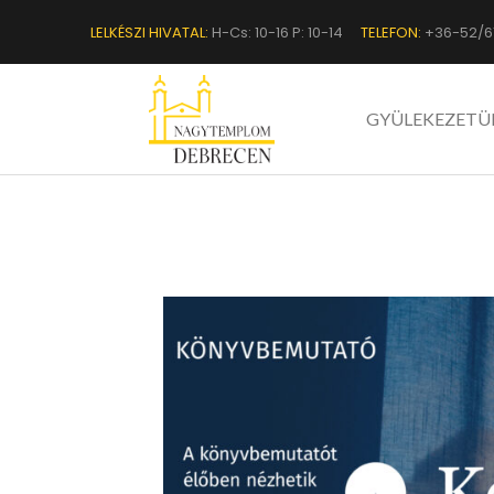
LELKÉSZI HIVATAL:
H-Cs: 10-16 P: 10-14
TELEFON:
+36-52/6
GYÜLEKEZETÜ