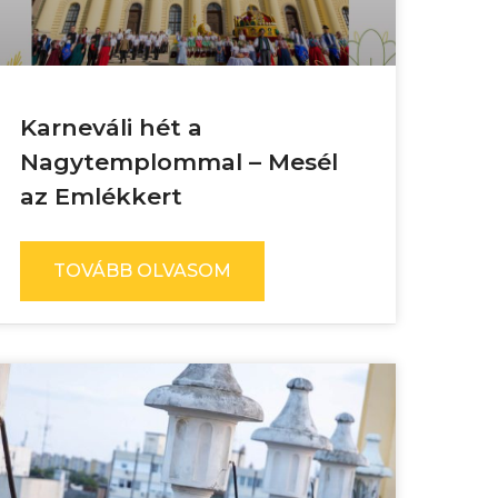
Karneváli hét a
Nagytemplommal – Mesél
az Emlékkert
TOVÁBB OLVASOM