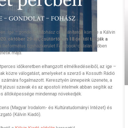
ben. Ige – gondolat – fohász
című áhítatos könyve a Kálvin
20. október 29-én, csütörtökön 18 órától tartják a
li Református Egyházkerület Facebook-oldalán élőben
hetik majd.
tperces időkeretben elhangzott elmélkedéseiből, az ige –
nak közre válogatást, amelyeket a szerző a Kossuth Rádió
ga” számára fogalmazott. Keresztyén ünnepeink üzenete, a
t jézusi szavak és az apostoli intelmek abban segítik az
e és állóképessége mindennap növekedjék.
cens (Magyar Irodalom- és Kultúratudományi Intézet) és
zgató (Kálvin Kiadó).