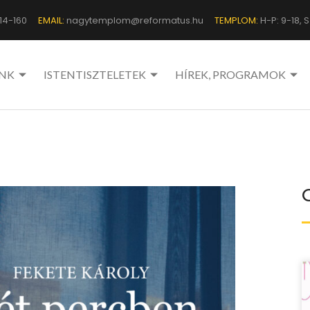
14-160
EMAIL:
nagytemplom@reformatus.hu
TEMPLOM:
H-P: 9-18, Sz
NK
ISTENTISZTELETEK
HÍREK, PROGRAMOK