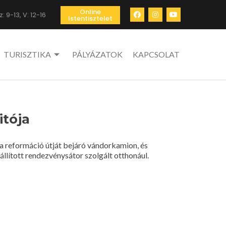
Online
: 9-13, V: 12-16
Istentisztelet
TURISZTIKA
PÁLYÁZATOK
KAPCSOLAT
tója
a reformáció útját bejáró vándorkamion, és
llított rendezvénysátor szolgált otthonául.