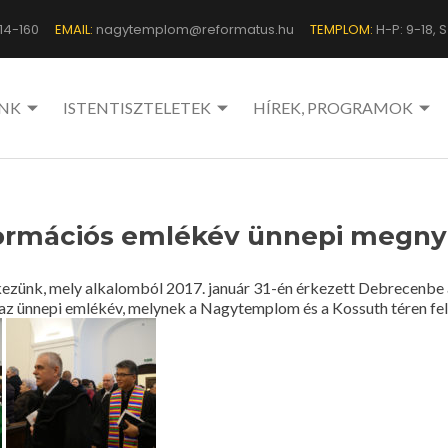
14-160
EMAIL:
nagytemplom@reformatus.hu
TEMPLOM:
H-P: 9-18, Sz
NK
ISTENTISZTELETEK
HÍREK, PROGRAMOK
ormációs emlékév ünnepi megnyi
kezünk, mely alkalomból 2017. január 31-én érkezett Debrecenbe 
z ünnepi emlékév, melynek a Nagytemplom és a Kossuth téren felá