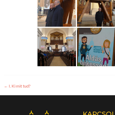
←
I. Ki mit tud?
KAPCSO