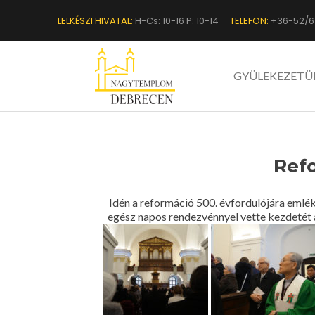
LELKÉSZI HIVATAL:
H-Cs: 10-16 P: 10-14
TELEFON:
+36-52/6
GYÜLEKEZETÜ
Ref
Idén a reformáció 500. évfordulójára emlé
egész napos rendezvénnyel vette kezdetét a