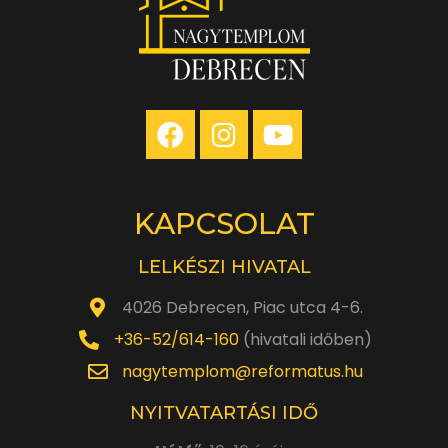
KAPCSOLAT
LELKÉSZI HIVATAL
4026 Debrecen, Piac utca 4-6.
+36-52/614-160
(hivatali időben)
nagytemplom@reformatus.hu
NYITVATARTÁSI IDŐ