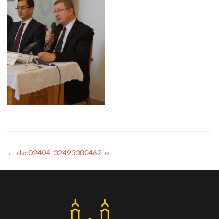
←
dsc02404_32493380462_o