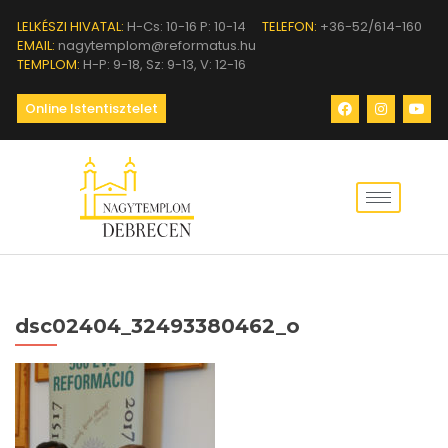
LELKÉSZI HIVATAL:
H-Cs: 10-16 P: 10-14
TELEFON:
+36-52/614-160
EMAIL:
nagytemplom@reformatus.hu
TEMPLOM:
H-P: 9-18, Sz: 9-13, V: 12-16
Online Istentisztelet
dsc02404_32493380462_o