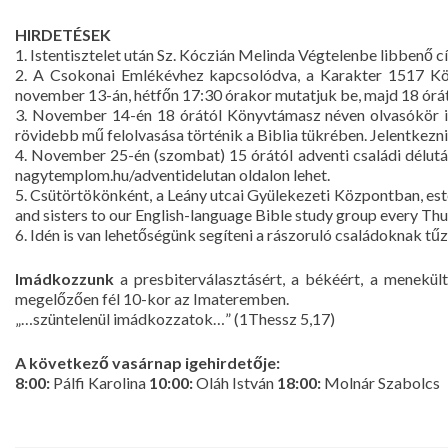
HIRDETÉSEK
1. Istentisztelet után Sz. Kóczián Melinda Végtelenbe libbenő 
2. A Csokonai Emlékévhez kapcsolódva, a Karakter 1517 Kön
november 13-án, hétfőn 17:30 órakor mutatjuk be, majd 18 órát
3. November 14-én 18 órától Könyvtámasz néven olvasókör i
rövidebb mű felolvasása történik a Biblia tükrében. Jelentkezn
4. November 25-én (szombat) 15 órától adventi családi délután
nagytemplom.hu/adventidelutan oldalon lehet.
5. Csütörtökönként, a Leány utcai Gyülekezeti Központban, est
and sisters to our English-language Bible study group every Thurs
6. Idén is van lehetőségünk segíteni a rászoruló családoknak 
Imádkozzunk
a presbiterválasztásért, a békéért, a menekül
megelőzően fél 10-kor az Imateremben.
„…szüntelenül imádkozzatok…” (1Thessz 5,17)
A következő vasárnap igehirdetője:
8:00:
Pálfi Karolina
10:00:
Oláh István
18:00:
Molnár Szabolcs