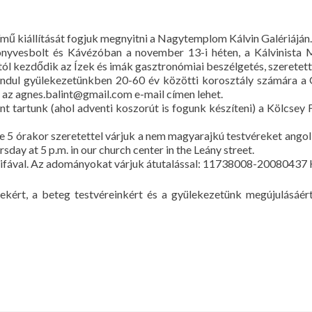
című kiállítását fogjuk megnyitni a Nagytemplom Kálvin Galériáján.
yvesbolt és Kávézóban a november 13-i héten, a Kálvinista Me
ól kezdődik az Ízek és imák gasztronómiai beszélgetés, szeretett
ndul gyülekezetünkben 20-60 év közötti korosztály számára a 
i az agnes.balint@gmail.com e-mail címen lehet.
t tartunk (ahol adventi koszorút is fogunk készíteni) a Kölcsey
e 5 órakor szeretettel várjuk a nem magyarajkú testvéreket ango
day at 5 p.m. in our church center in the Leány street.
tűzifával. Az adományokat várjuk átutalással: 11738008-20080437 
tekért, a beteg testvéreinkért és a gyülekezetünk megújulásáér