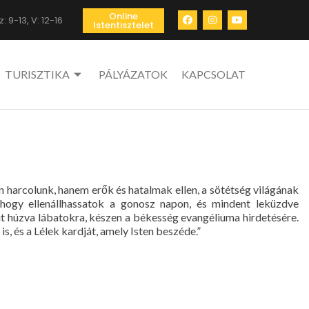
Online
: 9-13, V: 12-16
Istentisztelet
TURISZTIKA
PÁLYÁZATOK
KAPCSOLAT
 harcolunk, hanem erők és hatalmak ellen, a sötétség világának
 hogy ellenállhassatok a gonosz napon, és mindent leküzdve
ut húzva lábatokra, készen a békesség evangéliuma hirdetésére.
s, és a Lélek kardját, amely Isten beszéde.”