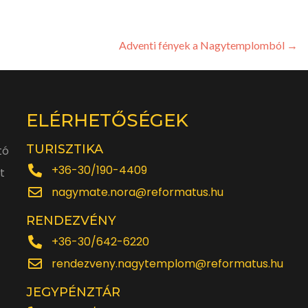
Adventi fények a Nagytemplomból
→
ELÉRHETŐSÉGEK
TURISZTIKA
tó
+36-30/190-4409
t
nagymate.nora@reformatus.hu
RENDEZVÉNY
+36-30/642-6220
rendezveny.nagytemplom@reformatus.hu
JEGYPÉNZTÁR