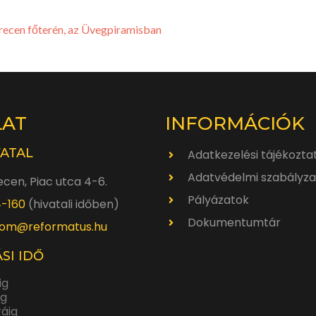
recen főterén, az Üvegpiramisban
LAT
INFORMÁCIÓK
VATAL
Adatkezelési tájékozta
Adatvédelmi szabályza
cen, Piac utca 4-6.
Pályázatok
4-160
(hivatali időben)
Dokumentumtár
om@reformatus.hu
SI IDŐ
ig
ig
ráig