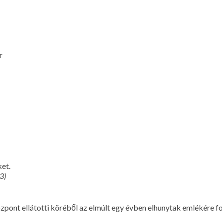
r
ket.
3)
özpont ellátotti köréből az elmúlt egy évben elhunytak emlékére f