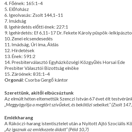
4. Főének: 165:1–4
5. Előfohász
6. Igeolvasás: Zsolt 144,1–11
7. Imádság
8. Igehirdetés előtti ének: 227:1
9. Igehirdetés: Ef 6,11–17 Dr. Fekete Károly püspök-lelkipászto
10. Zenei elcsendesedés
11. Imádság, Úri ima, Áldás
12. Hirdetések
13. Ének: 591:2
14. Presbiterválasztó Egyházközségi Közgyűlés Horsai Ede
Presbiter Választói Bizottság elnöke
15. Záróének: 831:1–4
Orgonál
: Csorba Gergő kántor
Szerettünk, akitől elbúcsúztunk
Az elmúlt héten eltemettük Szenczi István 67 évet élt testvérün
„Meggyógyítja a megtört szívűeket, és bekötözi sebeiket.” (Zsolt 147,
Emlékharang
A Rákóczi-harang istentisztelet után a Nyitott Ajtó Szociális K
„Az igaznak az emlékezete áldott” (Péld 10,7)