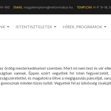
14-160
EMAIL:
nagytemplom@reformatus.hu
TEMPLOM:
H-P: 9-18, Sz
NK
ISTENTISZTELETEK
HÍREK, PROGRAMOK
z ördög mesterkedéseivel szemben. Mert mi nem test és vér ellen
ságban vannak. Éppen ezért vegyétek fel Isten fegyverzetét,
zságszeretettel, és magatokra öltve a megigazulás páncélját, sar
 gonosznak minden tüzes nyilát. Vegyétek fel az üdvösség sisakját i