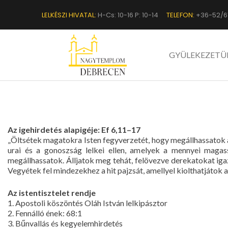
LELKÉSZI HIVATAL:
H-Cs: 10-16 P: 10-14
TELEFON:
+36-52/6
GYÜLEKEZETÜ
Az igehirdetés alapigéje: Ef 6,11–17
„Öltsétek magatokra Isten fegyverzetét, hogy megállhassatok a
urai és a gonoszság lelkei ellen, amelyek a mennyei magas
megállhassatok. Álljatok meg tehát, felövezve derekatokat iga
Vegyétek fel mindezekhez a hit pajzsát, amellyel kiolthatjátok a
Az istentisztelet rendje
1. Apostoli köszöntés Oláh István lelkipásztor
2. Fennálló ének: 68:1
3. Bűnvallás és kegyelemhirdetés