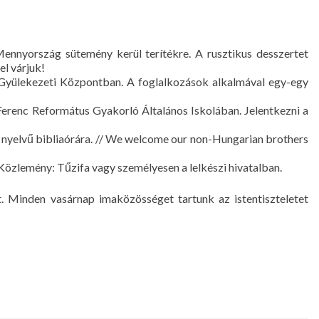
nnyország sütemény kerül terítékre. A rusztikus desszertet
el várjuk!
Gyülekezeti Központban. A foglalkozások alkalmával egy-egy
 Ferenc Református Gyakorló Általános Iskolában. Jelentkezni a
l nyelvű bibliaórára. // We welcome our non-Hungarian brothers
Közlemény: Tűzifa vagy személyesen a lelkészi hivatalban.
t. Minden vasárnap imaközösséget tartunk az istentiszteletet