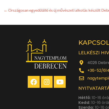
←
Országosan egyedülálló és új művészeti alkotás készült Deb
KAPCSO
LELKÉSZI HI
4026 Debre
+36-52/61
nagytempl
NYITVATARTÁ
Hétfő:
10-16 órá
Kedd:
10-16 órá
Szerda:
10-16 ó