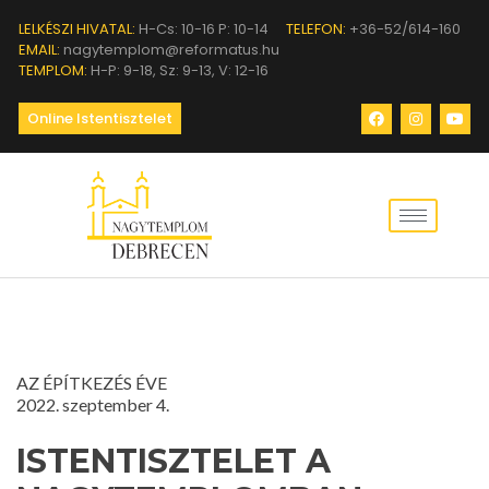
LELKÉSZI HIVATAL:
H-Cs: 10-16 P: 10-14
TELEFON:
+36-52/614-160
EMAIL:
nagytemplom@reformatus.hu
TEMPLOM:
H-P: 9-18, Sz: 9-13, V: 12-16
Online Istentisztelet
AZ ÉPÍTKEZÉS ÉVE
2022. szeptember 4.
ISTENTISZTELET A