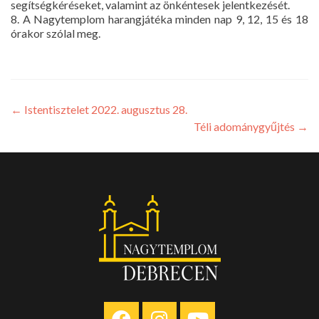
segítségkéréseket, valamint az önkéntesek jelentkezését.
8. A Nagytemplom harangjátéka minden nap 9, 12, 15 és 18
órakor szólal meg.
←
Istentisztelet 2022. augusztus 28.
Téli adománygyűjtés
→