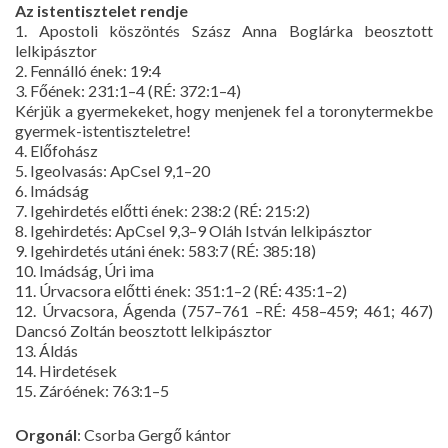
Az istentisztelet rendje
1. Apostoli köszöntés Szász Anna Boglárka beosztott
lelkipásztor
2. Fennálló ének: 19:4
3. Főének: 231:1–4 (RÉ: 372:1–4)
Kérjük a gyermekeket, hogy menjenek fel a toronytermekbe
gyermek-istentiszteletre!
4. Előfohász
5. Igeolvasás: ApCsel 9,1–20
6. Imádság
7. Igehirdetés előtti ének: 238:2 (RÉ: 215:2)
8. Igehirdetés: ApCsel 9,3–9 Oláh István lelkipásztor
9. Igehirdetés utáni ének: 583:7 (RÉ: 385:18)
10. Imádság, Úri ima
11. Úrvacsora előtti ének: 351:1–2 (RÉ: 435:1–2)
12. Úrvacsora, Ágenda (757–761 –RÉ: 458–459; 461; 467)
Dancsó Zoltán beosztott lelkipásztor
13. Áldás
14. Hirdetések
15. Záróének: 763:1–5
Orgonál
: Csorba Gergő kántor