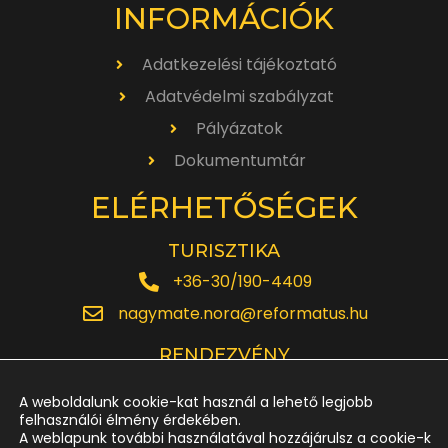
INFORMÁCIÓK
Adatkezelési tájékoztató
Adatvédelmi szabályzat
Pályázatok
Dokumentumtár
ELÉRHETŐSÉGEK
TURISZTIKA
+36-30/190-4409
nagymate.nora@reformatus.hu
RENDEZVÉNY
+36-30/642-6220
A weboldalunk cookie-kat használ a lehető legjobb
rendezveny.nagytemplom@reformatus.hu
felhasználói élmény érdekében.
A weblapunk további használatával hozzájárulsz a cookie-k