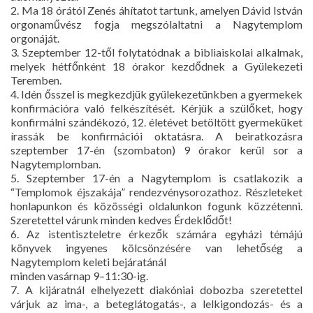
2. Ma 18 órától Zenés áhítatot tartunk, amelyen Dávid István
orgonaművész fogja megszólaltatni a Nagytemplom
orgonáját.
3. Szeptember 12-től folytatódnak a bibliaiskolai alkalmak,
melyek hétfőnként 18 órakor kezdődnek a Gyülekezeti
Teremben.
4. Idén ősszel is megkezdjük gyülekezetünkben a gyermekek
konfirmációra való felkészítését. Kérjük a szülőket, hogy
konfirmálni szándékozó, 12. életévet betöltött gyermeküket
írassák be konfirmációi oktatásra. A beiratkozásra
szeptember 17-én (szombaton) 9 órakor kerül sor a
Nagytemplomban.
5. Szeptember 17-én a Nagytemplom is csatlakozik a
“Templomok éjszakája” rendezvénysorozathoz. Részleteket
honlapunkon és közösségi oldalunkon fogunk közzétenni.
Szeretettel várunk minden kedves Érdeklődőt!
6. Az istentiszteletre érkezők számára egyházi témájú
könyvek ingyenes kölcsönzésére van lehetőség a
Nagytemplom keleti bejáratánál
minden vasárnap 9–11:30-ig.
7. A kijáratnál elhelyezett diakóniai dobozba szeretettel
várjuk az ima-, a beteglátogatás-, a lelkigondozás- és a