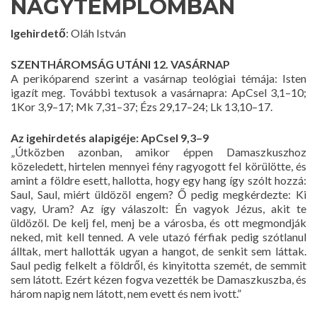
NAGYTEMPLOMBAN
Igehirdető
: Oláh István
SZENTHÁROMSÁG UTÁNI 12. VASÁRNAP
A perikóparend szerint a vasárnap teológiai témája: Isten
igazít meg. További textusok a vasárnapra: ApCsel 3,1–10;
1Kor 3,9–17; Mk 7,31–37; Ézs 29,17–24; Lk 13,10–17.
Az igehirdetés alapigéje: ApCsel 9,3–9
„Útközben azonban, amikor éppen Damaszkuszhoz
közeledett, hirtelen mennyei fény ragyogott fel körülötte, és
amint a földre esett, hallotta, hogy egy hang így szólt hozzá:
Saul, Saul, miért üldözöl engem? Ő pedig megkérdezte: Ki
vagy, Uram? Az így válaszolt: Én vagyok Jézus, akit te
üldözöl. De kelj fel, menj be a városba, és ott megmondják
neked, mit kell tenned. A vele utazó férfiak pedig szótlanul
álltak, mert hallották ugyan a hangot, de senkit sem láttak.
Saul pedig felkelt a földről, és kinyitotta szemét, de semmit
sem látott. Ezért kézen fogva vezették be Damaszkuszba, és
három napig nem látott, nem evett és nem ivott.”