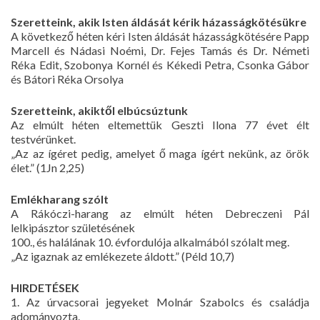
Szeretteink, akik Isten áldását kérik házasságkötésükre
A következő héten kéri Isten áldását házasságkötésére Papp
Marcell és Nádasi Noémi, Dr. Fejes Tamás és Dr. Németi
Réka Edit, Szobonya Kornél és Kékedi Petra, Csonka Gábor
és Bátori Réka Orsolya
Szeretteink, akiktől elbúcsúztunk
Az elmúlt héten eltemettük Geszti Ilona 77 évet élt
testvérünket.
„Az az ígéret pedig, amelyet ő maga ígért nekünk, az örök
élet.” (1Jn 2,25)
Emlékharang szólt
A Rákóczi-harang az elmúlt héten Debreczeni Pál
lelkipásztor születésének
100., és halálának 10. évfordulója alkalmából szólalt meg.
„Az igaznak az emlékezete áldott.” (Péld 10,7)
HIRDETÉSEK
1. Az úrvacsorai jegyeket Molnár Szabolcs és családja
adományozta.