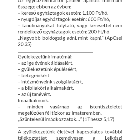
Az egyházfenntartói járulék ajánlott minimum
összege ebben az évben:
– kereső egyháztagok esetén: 1.100 Ft/hó,
– nyugdíjas egyháztagok esetén: 600 Ft/hó,
– tanulmányokat folytató, vagy keresettel nem
rendelkező egyháztagok esetén: 200 Ft/hó.
„Nagyobb boldogság adni, mint kapni.” (ApCsel
20,35)
________________________________________
Gyülekezetünk imatémái:
– az ige évének áldásaiért,
– gyülekezetünk épüléséért,
– betegeinkért,
– intézményeink szolgálatáért,
– a bibliaköri alkalmakért,
– az új tanévért.
Imaalkalmunk:
– minden vasárnap, az istentiszteletet
megelőzően fél tízkor az Imateremben.
„Szüntelenül imádkozzatok…” (1Thessz 5,17)
________________________________________
A gyülekezetünk életével kapcsolatos további
tájékoztatást személyesen a Lelkészi