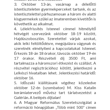
3. Október 13-án, vasárnap a délelőtti
istentiszteleten gyermekperceket tartunk, és az
istentisztelettel párhuzamosan a három év alatti
kisgyermekek szülei az imateremben kivetítőn is
követhetik az alkalmat.
4. Lélekfrissítés Istennel címmel hitmélyítő
hétvégét szervezünk október 18-19 között,
Hajdúszoboszlón. Szeretettel várjuk azokat,
akik lelki feltöltődésre, megújulásra vágynak és
szeretnék elmélyíteni a kapcsolatukat Istennel.
Érkezés 18-án 18 órakor, távozás október 19-én
17 órakor. Részvételi díj 3500 Ft, ami
tartalmazza a háromszori étkezést és szállást. A
részvétel regisztrációhoz kötött, jelentkezni a
Lelkészi hivatalban lehet. Jelentkezési határidő:
október 16.
5. Időszaki kiállításunk végéhez közeledve
október 12-én (szombaton) M. Kiss Katalin
kerámiatervező művész tart tárlatvezetést a
Galérián. A belépés díjtalan!
6. A Magyar Református Szeretetszolgálat a
reformáció hónapjában „Több mint 500” címen