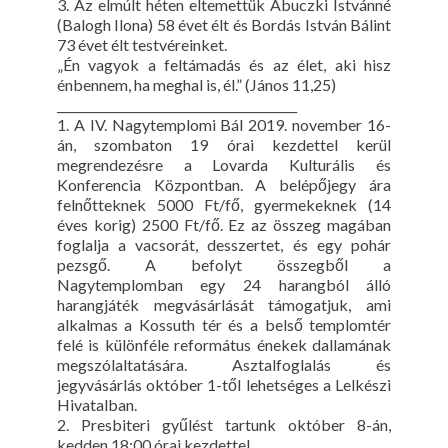
3. Az elmúlt héten eltemettük Abuczki Istvánné
(Balogh Ilona) 58 évet élt és Bordás István Bálint
73 évet élt testvéreinket.
„Én vagyok a feltámadás és az élet, aki hisz
énbennem, ha meghal is, él.” (János 11,25)
________________________________________
1. A IV. Nagytemplomi Bál 2019. november 16-
án, szombaton 19 órai kezdettel kerül
megrendezésre a Lovarda Kulturális és
Konferencia Központban. A belépőjegy ára
felnőtteknek 5000 Ft/fő, gyermekeknek (14
éves korig) 2500 Ft/fő. Ez az összeg magában
foglalja a vacsorát, desszertet, és egy pohár
pezsgő. A befolyt összegből a
Nagytemplomban egy 24 harangból álló
harangjáték megvásárlását támogatjuk, ami
alkalmas a Kossuth tér és a belső templomtér
felé is különféle református énekek dallamának
megszólaltatására. Asztalfoglalás és
jegyvásárlás október 1-től lehetséges a Lelkészi
Hivatalban.
2. Presbiteri gyűlést tartunk október 8-án,
kedden 18:00 órai kezdettel.