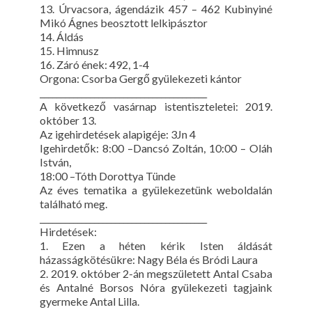
13. Úrvacsora, ágendázik 457 – 462 Kubinyiné
Mikó Ágnes beosztott lelkipásztor
14. Áldás
15. Himnusz
16. Záró ének: 492, 1-4
Orgona: Csorba Gergő gyülekezeti kántor
________________________________________
A következő vasárnap istentiszteletei: 2019.
október 13.
Az igehirdetések alapigéje: 3Jn 4
Igehirdetők: 8:00 –Dancsó Zoltán, 10:00 – Oláh
István,
18:00 –Tóth Dorottya Tünde
Az éves tematika a gyülekezetünk weboldalán
található meg.
________________________________________
Hirdetések:
1. Ezen a héten kérik Isten áldását
házasságkötésükre: Nagy Béla és Bródi Laura
2. 2019. október 2-án megszületett Antal Csaba
és Antalné Borsos Nóra gyülekezeti tagjaink
gyermeke Antal Lilla.