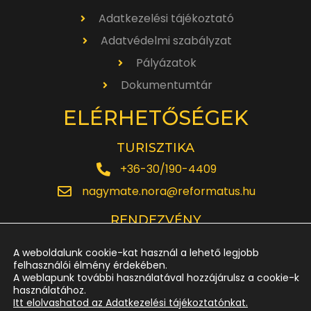
Adatkezelési tájékoztató
Adatvédelmi szabályzat
Pályázatok
Dokumentumtár
ELÉRHETŐSÉGEK
TURISZTIKA
+36-30/190-4409
nagymate.nora@reformatus.hu
RENDEZVÉNY
+36-30/642-6220
A weboldalunk cookie-kat használ a lehető legjobb
rendezveny.nagytemplom@reformatus.hu
felhasználói élmény érdekében.
A weblapunk további használatával hozzájárulsz a cookie-k
használatához.
JEGYPÉNZTÁR
Itt elolvashatod az Adatkezelési tájékoztatónkat.