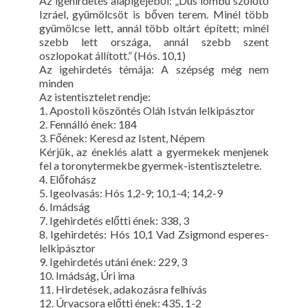
Az igehirdetés alapigéjéből: „Dús lombú szőlőtő
Izráel, gyümölcsöt is bőven terem. Minél több
gyümölcse lett, annál több oltárt épített; minél
szebb lett országa, annál szebb szent
oszlopokat állított.” (Hós. 10,1)
Az igehirdetés témája: A szépség még nem
minden
Az istentisztelet rendje:
1. Apostoli köszöntés Oláh István lelkipásztor
2. Fennálló ének: 184
3. Főének: Keresd az Istent, Népem
Kérjük, az éneklés alatt a gyermekek menjenek
fel a toronytermekbe gyermek-istentiszteletre.
4. Előfohász
5. Igeolvasás: Hós 1,2-9; 10,1-4; 14,2-9
6. Imádság
7. Igehirdetés előtti ének: 338, 3
8. Igehirdetés: Hós 10,1 Vad Zsigmond esperes-
lelkipásztor
9. Igehirdetés utáni ének: 229, 3
10. Imádság, Úri ima
11. Hirdetések, adakozásra felhívás
12. Úrvacsora előtti ének: 435, 1-2