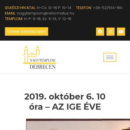
LELKÉSZI HIVATAL:
H-Cs: 10-16 P: 10-14
TELEFON:
+36-52/614-160
EMAIL:
nagytemplom@reformatus.hu
TEMPLOM:
H-P: 9-18, Sz: 9-13, V: 12-16
Online Istentisztelet
2019. október 6. 10
óra – AZ IGE ÉVE