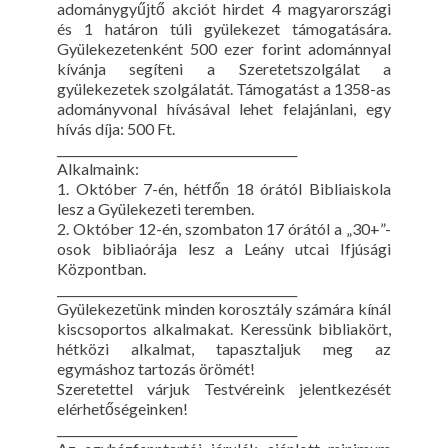
adománygyűjtő akciót hirdet 4 magyarországi
és 1 határon túli gyülekezet támogatására.
Gyülekezetenként 500 ezer forint adománnyal
kívánja segíteni a Szeretetszolgálat a
gyülekezetek szolgálatát. Támogatást a 1358-as
adományvonal hívásával lehet felajánlani, egy
hívás díja: 500 Ft.
________________________________________
Alkalmaink:
1. Október 7-én, hétfőn 18 órától Bibliaiskola
lesz a Gyülekezeti teremben.
2. Október 12-én, szombaton 17 órától a „30+”-
osok bibliaórája lesz a Leány utcai Ifjúsági
Központban.
________________________________________
Gyülekezetünk minden korosztály számára kínál
kiscsoportos alkalmakat. Keressünk bibliakört,
hétközi alkalmat, tapasztaljuk meg az
egymáshoz tartozás örömét!
Szeretettel várjuk Testvéreink jelentkezését
elérhetőségeinken!
________________________________________