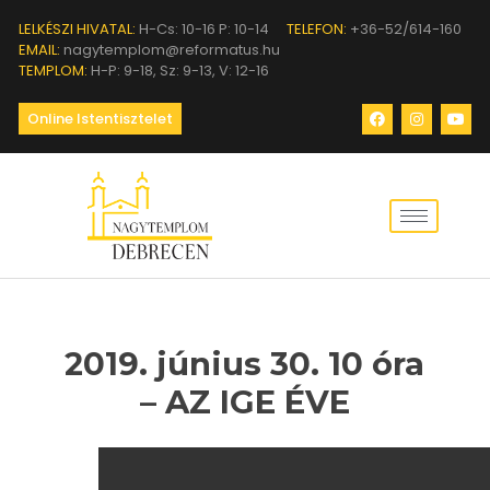
LELKÉSZI HIVATAL:
H-Cs: 10-16 P: 10-14
TELEFON:
+36-52/614-160
EMAIL:
nagytemplom@reformatus.hu
TEMPLOM:
H-P: 9-18, Sz: 9-13, V: 12-16
Online Istentisztelet
2019. június 30. 10 óra
– AZ IGE ÉVE