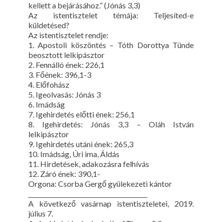
kellett a bejárásához.” (Jónás 3,3)
Az istentisztelet témája: Teljesíted-e
küldetésed?
Az istentisztelet rendje:
1. Apostoli köszöntés – Tóth Dorottya Tünde
beosztott lelkipásztor
2. Fennálló ének: 226,1
3. Főének: 396,1-3
4. Előfohász
5. Igeolvasás: Jónás 3
6. Imádság
7. Igehirdetés előtti ének: 256,1
8. Igehirdetés: Jónás 3,3 – Oláh István
lelkipásztor
9. Igehirdetés utáni ének: 265,3
10. Imádság, Úri ima, Áldás
11. Hirdetések, adakozásra felhívás
12. Záró ének: 390,1-
Orgona: Csorba Gergő gyülekezeti kántor
________________________________________
A következő vasárnap istentiszteletei, 2019.
július 7.