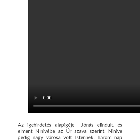
Az igehirdetés alapigéje: „Jónás elindult, és
elment Ninivébe az Úr szava szerint. Ninive
pedig nagy városa volt Istennek: három nap