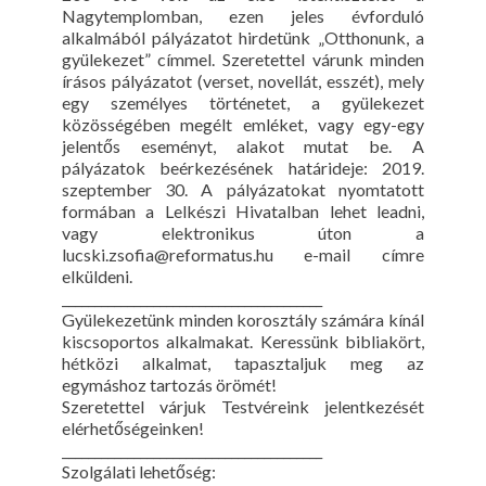
Nagytemplomban, ezen jeles évforduló
alkalmából pályázatot hirdetünk „Otthonunk, a
gyülekezet” címmel. Szeretettel várunk minden
írásos pályázatot (verset, novellát, esszét), mely
egy személyes történetet, a gyülekezet
közösségében megélt emléket, vagy egy-egy
jelentős eseményt, alakot mutat be. A
pályázatok beérkezésének határideje: 2019.
szeptember 30. A pályázatokat nyomtatott
formában a Lelkészi Hivatalban lehet leadni,
vagy elektronikus úton a
lucski.zsofia@reformatus.hu e-mail címre
elküldeni.
________________________________________
Gyülekezetünk minden korosztály számára kínál
kiscsoportos alkalmakat. Keressünk bibliakört,
hétközi alkalmat, tapasztaljuk meg az
egymáshoz tartozás örömét!
Szeretettel várjuk Testvéreink jelentkezését
elérhetőségeinken!
________________________________________
Szolgálati lehetőség: