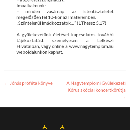
Imaalkalmunk:
– minden vasárnap, az istentiszteletet
megelőzően fél 10-kor az Imateremben.
„Szüntelenül imádkozzatok…” (1Thessz 5,17)
________________________________________
A gyülekezetünk életével kapcsolatos további
tájékoztatást személyesen a Lelkészi
Hivatalban, vagy online a www.nagytemplom.hu
weboldalunkon kaphat.
←
Jónás próféta könyve
A Nagytemplomi Gyülekezeti
Kórus skóciai koncertkörútja
→