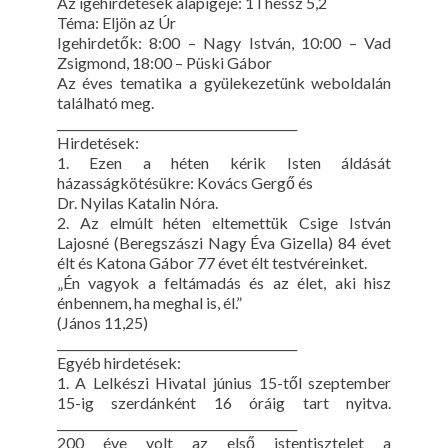
Az igehirdetések alapigéje: 1Thessz 5,2
Téma: Eljön az Úr
Igehirdetők: 8:00 – Nagy István, 10:00 – Vad
Zsigmond, 18:00 – Püski Gábor
Az éves tematika a gyülekezetünk weboldalán
található meg.
________________________________________
Hirdetések:
1. Ezen a héten kérik Isten áldását
házasságkötésükre: Kovács Gergő és
Dr. Nyilas Katalin Nóra.
2. Az elmúlt héten eltemettük Csige István
Lajosné (Beregszászi Nagy Éva Gizella) 84 évet
élt és Katona Gábor 77 évet élt testvéreinket.
„Én vagyok a feltámadás és az élet, aki hisz
énbennem, ha meghal is, él.”
(János 11,25)
________________________________________
Egyéb hirdetések:
1. A Lelkészi Hivatal június 15-től szeptember
15-ig szerdánként 16 óráig tart nyitva.
________________________________________
200 éve volt az első istentisztelet a