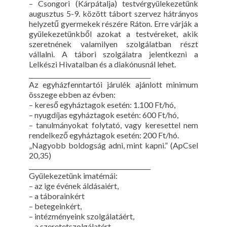
– Csongori (Kárpátalja) testvérgyülekezetünk
augusztus 5-9. között tábort szervez hátrányos
helyzetű gyermekek részére Ráton. Erre várják a
gyülekezetünkből azokat a testvéreket, akik
szeretnének valamilyen szolgálatban részt
vállalni. A tábori szolgálatra jelentkezni a
Lelkészi Hivatalban és a diakónusnál lehet.
________________________________________
Az egyházfenntartói járulék ajánlott minimum
összege ebben az évben:
– kereső egyháztagok esetén: 1.100 Ft/hó,
– nyugdíjas egyháztagok esetén: 600 Ft/hó,
– tanulmányokat folytató, vagy keresettel nem
rendelkező egyháztagok esetén: 200 Ft/hó.
„Nagyobb boldogság adni, mint kapni.” (ApCsel
20,35)
________________________________________
Gyülekezetünk imatémái:
– az ige évének áldásaiért,
– a táborainkért
– betegeinkért,
– intézményeink szolgálatáért,
– a szeretetszolgálatért.