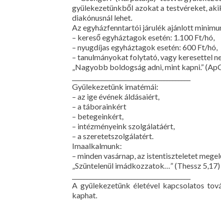
gyülekezetünkből azokat a testvéreket, akik 
diakónusnál lehet.
Az egyházfenntartói járulék ajánlott minim
– kereső egyháztagok esetén: 1.100 Ft/hó,
– nyugdíjas egyháztagok esetén: 600 Ft/hó,
– tanulmányokat folytató, vagy keresettel 
„Nagyobb boldogság adni, mint kapni.” (ApC
________________________________________
Gyülekezetünk imatémái:
– az ige évének áldásaiért,
– a táborainkért
– betegeinkért,
– intézményeink szolgálatáért,
– a szeretetszolgálatért.
Imaalkalmunk:
– minden vasárnap, az istentiszteletet mege
„Szüntelenül imádkozzatok…” (Thessz 5,17)
________________________________________
A gyülekezetünk életével kapcsolatos tov
kaphat.