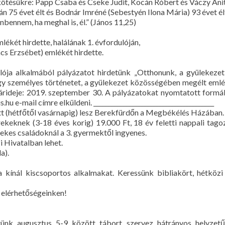
gkötésükre: Papp Csaba és Cseke Judit, Kocán Róbert és Váczy Ani
n 75 évet élt és Bodnár Imréné (Sebestyén Ilona Mária) 93 évet él
énbennem, ha meghal is, él.” (János 11,25)
lékét hirdette, halálának 1. évfordulóján,
ács Erzsébet) emlékét hirdette.
ja alkalmából pályázatot hirdetünk „Otthonunk, a gyülekezet”
 egy személyes történetet, a gyülekezet közösségében megélt eml
rideje: 2019. szeptember 30. A pályázatokat nyomtatott formába
u e-mail címre elküldeni. ________________________________________
ött (hétfőtől vasárnapig) lesz Berekfürdőn a Megbékélés Házában.
ekeknek (3-18 éves korig) 19.000 Ft, 18 év feletti nappali tago
kes családoknál a 3. gyermektől ingyenes.
i Hivatalban lehet.
a).
kínál kiscsoportos alkalmakat. Keressünk bibliakört, hétköz
t elérhetőségeinken!
etünk augusztus 5-9 között tábort szervez hátrányos helyzet