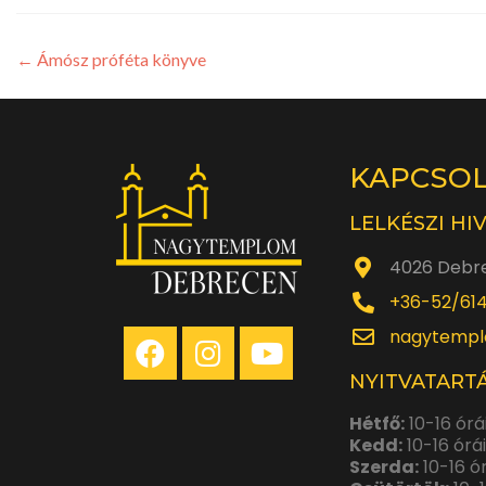
←
Ámósz próféta könyve
KAPCSO
LELKÉSZI HI
4026 Debre
+36-52/61
nagytempl
NYITVATARTÁ
Hétfő:
10-16 órá
Kedd:
10-16 órá
Szerda:
10-16 ó