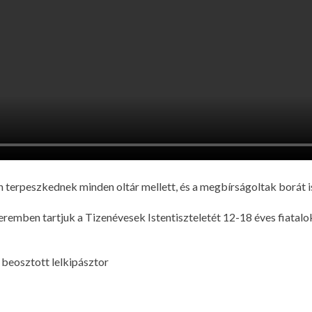
án terpeszkednek minden oltár mellett, és a megbírságoltak borát 
eremben tartjuk a Tizenévesek Istentiszteletét 12-18 éves fiatalo
 beosztott lelkipásztor