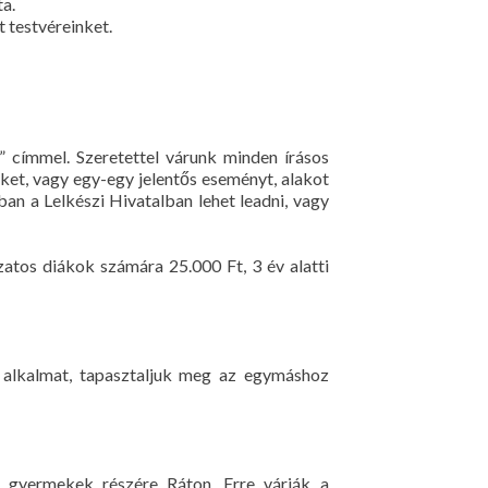
ta.
t testvéreinket.
 címmel. Szeretettel várunk minden írásos
éket, vagy egy-egy jelentős eseményt, alakot
n a Lelkészi Hivatalban lehet leadni, vagy
zatos diákok számára 25.000 Ft, 3 év alatti
i alkalmat, tapasztaljuk meg az egymáshoz
ű gyermekek részére Ráton. Erre várják a