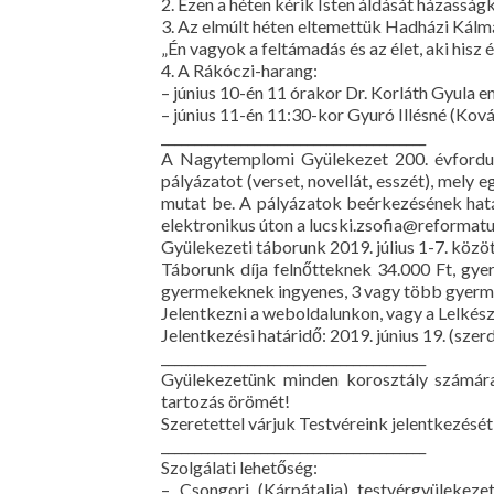
2. Ezen a héten kérik Isten áldását házassá
3. Az elmúlt héten eltemettük Hadházi Kálmá
„Én vagyok a feltámadás és az élet, aki hisz 
4. A Rákóczi-harang:
– június 10-én 11 órakor Dr. Korláth Gyula em
– június 11-én 11:30-kor Gyuró Illésné (Kov
________________________________________
A Nagytemplomi Gyülekezet 200. évforduló
pályázatot (verset, novellát, esszét), mely
mutat be. A pályázatok beérkezésének hatá
elektronikus úton a lucski.zsofia@reformatus.h
Gyülekezeti táborunk 2019. július 1-7. köz
Táborunk díja felnőtteknek 34.000 Ft, gyer
gyermekeknek ingyenes, 3 vagy több gyerme
Jelentkezni a weboldalunkon, vagy a Lelkész
Jelentkezési határidő: 2019. június 19. (szerd
________________________________________
Gyülekezetünk minden korosztály számára 
tartozás örömét!
Szeretettel várjuk Testvéreink jelentkezésé
________________________________________
Szolgálati lehetőség:
– Csongori (Kárpátalja) testvérgyülekez