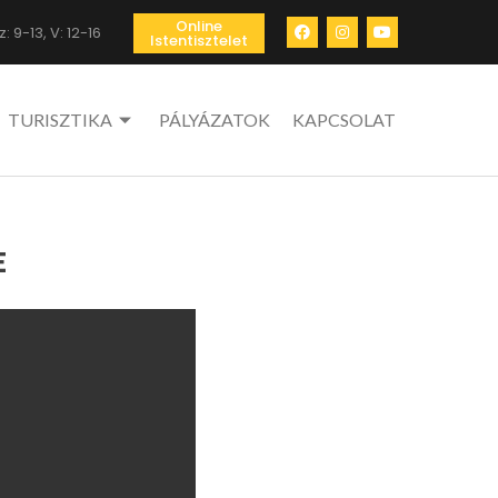
Online
: 9-13, V: 12-16
Istentisztelet
TURISZTIKA
PÁLYÁZATOK
KAPCSOLAT
E