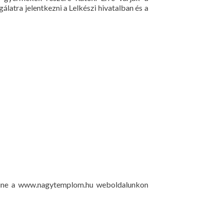
álatra jelentkezni a Lelkészi hivatalban és a
online a www.nagytemplom.hu weboldalunkon