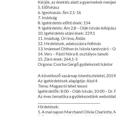
Kérjük, az éneklés alatt a gyermekek menje
5. Előfohász
6. Igeolvasás: Ám 2,1-16
7. Imádság
8. Igehirdetés előtti ének: 154
9. Igehirdetés: Ám 2,8 – Oláh István lelkipás
10. Igehirdetés utáni ének: 229,1
11. Imádság, Úri ima, Áldás
12. Hirdetések, adakozásra felhívás
13. Imánnuel Otthon és Iskola tanévzáró – G
14. Vers – Pásti Nóra 8. osztályos tanuló
15. Záró ének: 264,1-5
Orgona: Csorba Gergő gyülekezeti kántor
A következő vasárnap istentiszteletei, 2019.
Az igehirdetések alapigéje: Abd 4
Téma: Magasról lehet leesni
Igehirdetők: 8:00 – Oláh István, 10:00 – Dr.
Az éves tematika a gyülekezetünk weboldalá
________________________________________
Hirdetések:
1. A mai napon Marchand Olivia Charlotte,