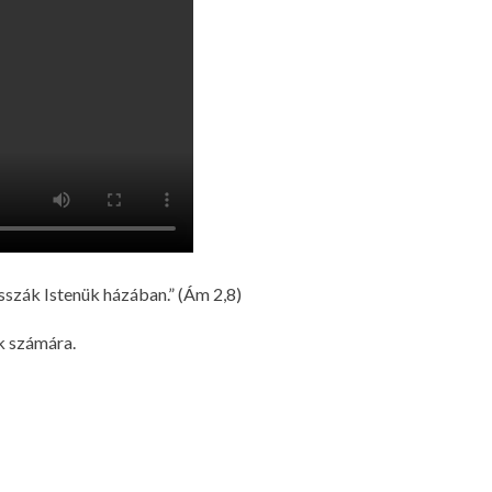
isszák Istenük házában.” (Ám 2,8)
k számára.