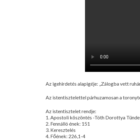
Az igehirdetés alapigéje: „Zálogba vett ruh
Az istentisztelettel párhuzamosan a toronyt
Az istentisztelet rendje:
1. Apostoli köszöntés -Tóth Dorottya Tünde
2. Fennálló ének: 151
3. Keresztelés
4. Főének: 226,1-4