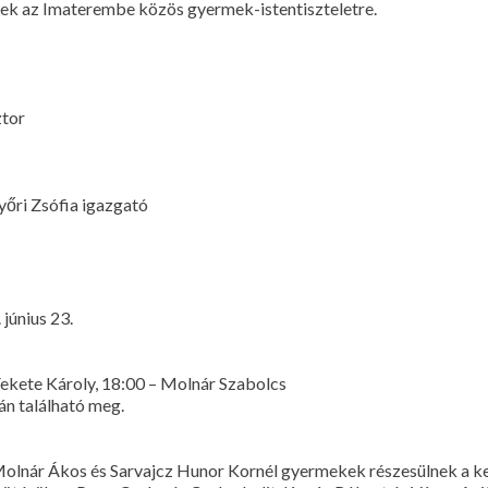
nek az Imaterembe közös gyermek-istentiszteletre.
ztor
yőri Zsófia igazgató
 június 23.
 Fekete Károly, 18:00 – Molnár Szabolcs
n található meg.
 Molnár Ákos és Sarvajcz Hunor Kornél gyermekek részesülnek a 