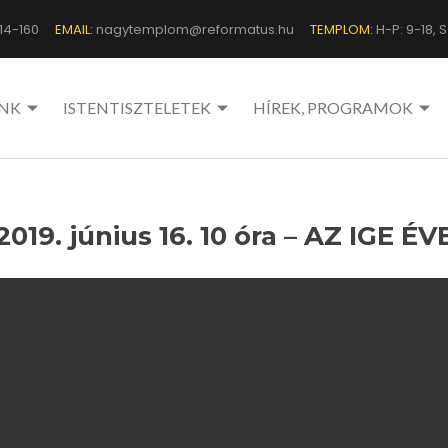
14-160
EMAIL:
nagytemplom@reformatus.hu
TEMPLOM:
H-P: 9-18, Sz
NK
ISTENTISZTELETEK
HÍREK, PROGRAMOK
2019. június 16. 10 óra – AZ IGE ÉV