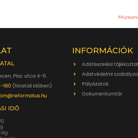
Múzeumok
LAT
INFORMÁCIÓK
VATAL
Adatkezelési tájékozta
Adatvédelmi szabályza
cen, Piac utca 4-6.
Pályázatok
4-160
(hivatali időben)
Dokumentumtár
om@reformatus.hu
SI IDŐ
ig
ig
ráig