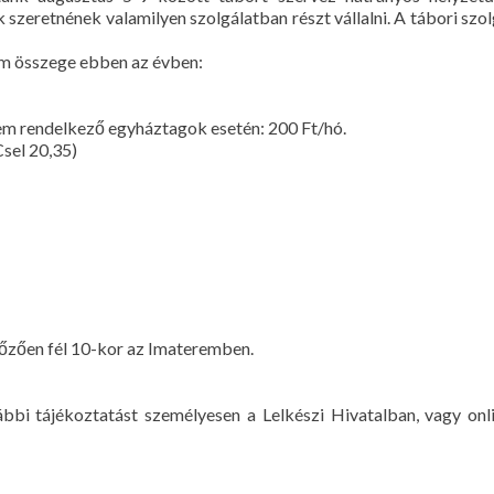
szeretnének valamilyen szolgálatban részt vállalni. A tábori szolg
um összege ebben az évben:
nem rendelkező egyháztagok esetén: 200 Ft/hó.
sel 20,35)
lőzően fél 10-kor az Imateremben.
ábbi tájékoztatást személyesen a Lelkészi Hivatalban, vagy 