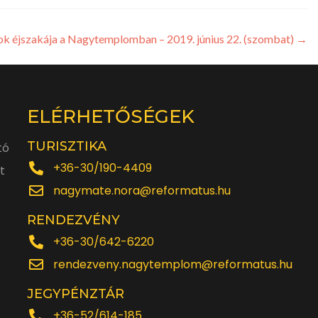
 éjszakája a Nagytemplomban – 2019. június 22. (szombat)
→
ELÉRHETŐSÉGEK
TURISZTIKA
tó
+36-30/190-4409
t
nagymate.nora@reformatus.hu
RENDEZVÉNY
+36-30/642-6220
rendezveny.nagytemplom@reformatus.hu
JEGYPÉNZTÁR
+36-52/614-185