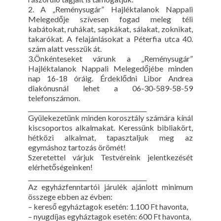
2. A „Reménysugár” Hajléktalanok Nappali
Melegedője szívesen fogad meleg téli
kabátokat, ruhákat, sapkákat, sálakat, zoknikat,
takarókat. A felajánlásokat a Péterfia utca 40.
szám alatt vesszük át.
3.Önkénteseket várunk a „Reménysugár”
Hajléktalanok Nappali Melegedőjébe minden
nap 16-18 óráig. Érdeklődni Libor Andrea
diakónusnál lehet a 06-30-589-58-59
telefonszámon.
________________________________________
Gyülekezetünk minden korosztály számára kínál
kiscsoportos alkalmakat. Keressünk bibliakört,
hétközi alkalmat, tapasztaljuk meg az
egymáshoz tartozás örömét!
Szeretettel várjuk Testvéreink jelentkezését
elérhetőségeinken!
________________________________________
Az egyházfenntartói járulék ajánlott minimum
összege ebben az évben:
– kereső egyháztagok esetén: 1.100 Ft havonta,
– nyugdíjas egyháztagok esetén: 600 Ft havonta,