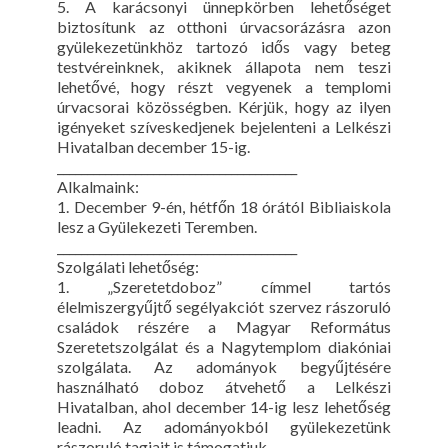
5. A karácsonyi ünnepkörben lehetőséget
biztosítunk az otthoni úrvacsorázásra azon
gyülekezetünkhöz tartozó idős vagy beteg
testvéreinknek, akiknek állapota nem teszi
lehetővé, hogy részt vegyenek a templomi
úrvacsorai közösségben. Kérjük, hogy az ilyen
igényeket szíveskedjenek bejelenteni a Lelkészi
Hivatalban december 15-ig.
________________________________________
Alkalmaink:
1. December 9-én, hétfőn 18 órától Bibliaiskola
lesz a Gyülekezeti Teremben.
________________________________________
Szolgálati lehetőség:
1. „Szeretetdoboz” címmel tartós
élelmiszergyűjtő segélyakciót szervez rászoruló
családok részére a Magyar Református
Szeretetszolgálat és a Nagytemplom diakóniai
szolgálata. Az adományok begyűjtésére
használható doboz átvehető a Lelkészi
Hivatalban, ahol december 14-ig lesz lehetőség
leadni. Az adományokból gyülekezetünk
rászoruló tagjait is támogatjuk.