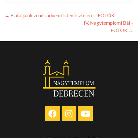
←
Fiataljaink zenés adventi istentisztelete – FOTÓK
IV. Nagytemplomi Bál –
FOTÓK
→