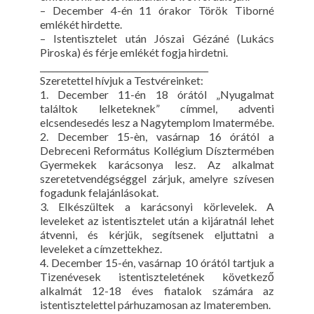
– December 4-én 11 órakor Török Tiborné
emlékét hirdette.
– Istentisztelet után Jószai Gézáné (Lukács
Piroska) és férje emlékét fogja hirdetni.
________________________________________
Szeretettel hívjuk a Testvéreinket:
1. December 11-én 18 órától „Nyugalmat
találtok lelketeknek” címmel, adventi
elcsendesedés lesz a Nagytemplom Imatermébe.
2. December 15-èn, vasárnap 16 órától a
Debreceni Református Kollégium Dísztermében
Gyermekek karácsonya lesz. Az alkalmat
szeretetvendégséggel zárjuk, amelyre szívesen
fogadunk felajánlásokat.
3. Elkészültek a karácsonyi körlevelek. A
leveleket az istentisztelet után a kijáratnál lehet
átvenni, és kérjük, segítsenek eljuttatni a
leveleket a címzettekhez.
4. December 15-én, vasárnap 10 órától tartjuk a
Tizenévesek istentiszteletének következő
alkalmát 12-18 éves fiatalok számára az
istentisztelettel párhuzamosan az Imateremben.