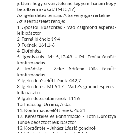
jöttem, hogy érvénytelenné tegyem, hanem hogy
betöltsem azokat.” (Mt 5,17)
Az igehirdetés témája: A törvény igazi értelme
Az istentisztelet rendje:
1. Apostoli köszöntés – Vad Zsigmond esperes-
lelkipásztor
2. Fennálló ének: 19,4
3. Főének: 161,1-6
4. Előfohász
5. Igeolvasás: Mt 5,17-48 – Pál Emília felnőtt
konfirmandus
6. Imádság – Zeke Adrienn Júlia felnőtt
konfirmandus
7. Igehirdetés előtti ének: 442,7
8. Igehirdetés: Mt 5,17 – Vad Zsigmond esperes-
lelkipásztor
9. Igehirdetés utáni ének: 111,6
10. Imádság, Úri ima, Áldás
11. Konfirmáció előtti ének: 463,1
12. Keresztelés és konfirmáció – Tóth Dorottya
Tünde beosztott lelkipásztor
13. Köszöntés – Juhász László gondnok