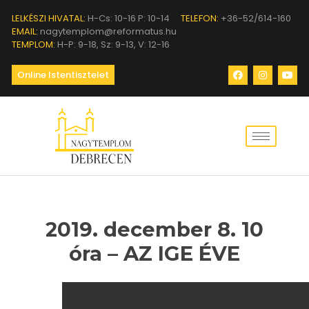
LELKÉSZI HIVATAL:
H-Cs: 10-16 P: 10-14
TELEFON:
+36-52/614-160
EMAIL:
nagytemplom@reformatus.hu
TEMPLOM:
H-P: 9-18, Sz: 9-13, V: 12-16
Online Istentisztelet
2019. december 8. 10
óra – AZ IGE ÉVE