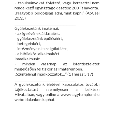
– tanulmányokat folytató, vagy keresettel nem
rendelkező egyháztagok esetén: 200 Ft havonta.
„Nagyobb boldogság adni, mint kapni.” (ApCsel
20,35)
________________________________________
Gyülekezetünk imatémái:
– az ige évének áldásaiért,
– gyülekezetünk épüléséért,
– betegeinkért,
– intézményeink szolgálatáért,
– a bibliaköri alkalmakért.
Imaalkalmunk:
– minden vasárnap, az istentiszteletet
megelőzően fél tízkor az Imateremben.
„Szüntelenül imádkozzatok…” (1Thessz 5,17)
________________________________________
A gyülekezetünk életével kapcsolatos további
tájékoztatást személyesen a Lelkészi
Hivatalban, vagy online a www.nagytemplom.hu
weboldalunkon kaphat.