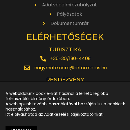
Adatvédelmi szabályzat
Pályázatok
Dokumentumtár
ELÉRHETŐSÉGEK
TURISZTIKA
+36-30/190-4409
nagymate.nora@reformatus.hu
RENDEZVÉNY
+36-30/642-6220
A weboldalunk cookie-kat használ a lehető legjobb
rendezveny.nagytemplom@reformatus.hu
felhasználói élmény érdekében.
A weblapunk további használatával hozzájárulsz a cookie-k
használatához.
JEGYPÉNZTÁR
Itt elolvashatod az Adatkezelési tájékoztatónkat.
+36-52/614-185