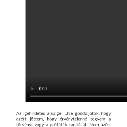
Az igehirdetés alapigéi: „Ne gondoljátok, hogy
azért jöttem, hogy érvénytelenné tegyem a
törvényt vagy a próféták tanítását. Nem azért