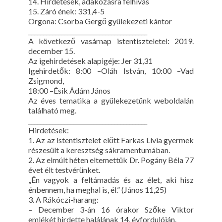
14. Hirdetések, adakozásra felhívás
15. Záró ének: 331,4-5
Orgona: Csorba Gergő gyülekezeti kántor
________________________________________
A következő vasárnap istentiszteletei: 2019.
december 15.
Az igehirdetések alapigéje: Jer 31,31
Igehirdetők: 8:00 –Oláh István, 10:00 –Vad
Zsigmond,
18:00 –Ésik Ádám János
Az éves tematika a gyülekezetünk weboldalán
található meg.
________________________________________
Hirdetések:
1. Az az istentisztelet előtt Farkas Lívia gyermek
részesült a keresztség sákramentumában.
2. Az elmúlt héten eltemettük Dr. Pogány Béla 77
évet élt testvérünket.
„Én vagyok a feltámadás és az élet, aki hisz
énbennem, ha meghal is, él.” (János 11,25)
3. A Rákóczi-harang:
– December 3-án 16 órakor Szőke Viktor
emlékét hirdette halálának 14. évfordulóján.