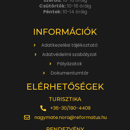
Szerda:
10-16 óráig
Csütörtök:
10-16 óráig
Péntek:
10-14 óráig
INFORMÁCIÓK
Adatkezelési tájékoztató
Adatvédelmi szabályzat
Pályázatok
Dokumentumtár
ELÉRHETŐSÉGEK
TURISZTIKA
+36-30/190-4409
nagymate.nora@reformatus.hu
RENDEZVÉNY