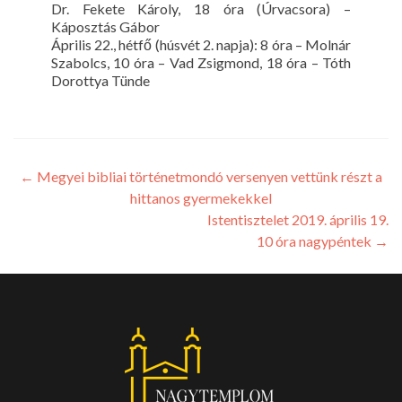
Dr. Fekete Károly, 18 óra (Úrvacsora) –
Káposztás Gábor
Április 22., hétfő (húsvét 2. napja): 8 óra – Molnár
Szabolcs, 10 óra – Vad Zsigmond, 18 óra – Tóth
Dorottya Tünde
←
Megyei bibliai történetmondó versenyen vettünk részt a
hittanos gyermekekkel
Istentisztelet 2019. április 19.
10 óra nagypéntek
→