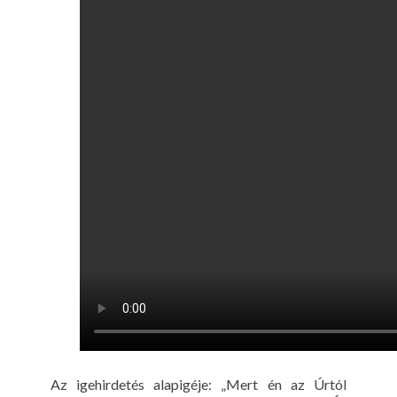
Az igehirdetés alapigéje: „Mert én az Úrtól