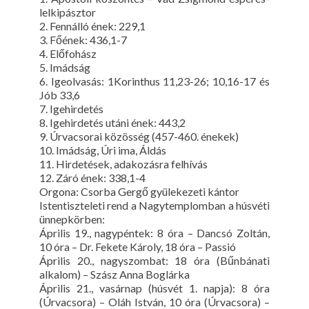
lelkipásztor
2. Fennálló ének: 229,1
3. Főének: 436,1-7
4. Előfohász
5. Imádság
6. Igeolvasás: 1Korinthus 11,23-26; 10,16-17 és
Jób 33,6
7. Igehirdetés
8. Igehirdetés utáni ének: 443,2
9. Úrvacsorai közösség (457-460. énekek)
10. Imádság, Úri ima, Áldás
11. Hirdetések, adakozásra felhívás
12. Záró ének: 338,1-4
Orgona: Csorba Gergő gyülekezeti kántor
Istentiszteleti rend a Nagytemplomban a húsvéti
ünnepkörben:
Április 19., nagypéntek: 8 óra – Dancsó Zoltán,
10 óra – Dr. Fekete Károly, 18 óra – Passió
Április 20., nagyszombat: 18 óra (Bűnbánati
alkalom) – Szász Anna Boglárka
Április 21., vasárnap (húsvét 1. napja): 8 óra
(Úrvacsora) – Oláh István, 10 óra (Úrvacsora) –