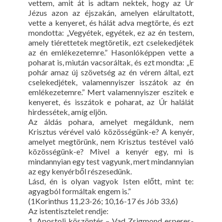
vettem, amit át is adtam nektek, hogy az Úr
Jézus azon az éjszakán, amelyen elárultatott,
vette a kenyeret, és hálát adva megtörte, és ezt
mondotta: „Vegyétek, egyétek, ez az én testem,
amely tiérettetek megtöretik, ezt cselekedjétek
az én emlékezetemre.” Hasonlóképpen vette a
poharat is, miután vacsoráltak, és ezt mondta: „E
pohár amaz új szövetség az én vérem által, ezt
cselekedjétek, valamennyiszer isszátok az én
emlékezetemre.” Mert valamennyiszer eszitek e
kenyeret, és isszátok e poharat, az Úr halálát
hirdessétek, amíg eljön.
Az áldás pohara, amelyet megáldunk, nem
Krisztus vérével való közösségünk-e? A kenyér,
amelyet megtörünk, nem Krisztus testével való
közösségünk-e? Mivel a kenyér egy, mi is
mindannyian egy test vagyunk, mert mindannyian
az egy kenyérből részesedünk.
Lásd, én is olyan vagyok Isten előtt, mint te:
agyagból formáltak engem is.”
(1Korinthus 11,23-26; 10,16-17 és Jób 33,6)
Az istentisztelet rendje:
1. Apostoli köszöntés – Vad Zsigmond esperes-