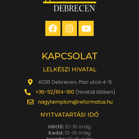
KAPCSOLAT
LELKÉSZI HIVATAL
4026 Debrecen, Piac utca 4-6.
+36-52/614-160
(hivatali időben)
nagytemplom@reformatus.hu
NYITVATARTÁSI IDŐ
Hétfő:
10-16 óráig
Kedd:
10-16 óráig