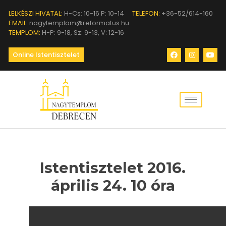
LELKÉSZI HIVATAL:
H-Cs: 10-16 P: 10-14
TELEFON:
+36-52/614-160
EMAIL:
nagytemplom@reformatus.hu
TEMPLOM:
H-P: 9-18, Sz: 9-13, V: 12-16
Online Istentisztelet
Istentisztelet 2016.
április 24. 10 óra