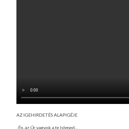
AZ IGEHIRDETÉS ALAPIGÉJE
„Én, az Úr vagyok a te Istened…