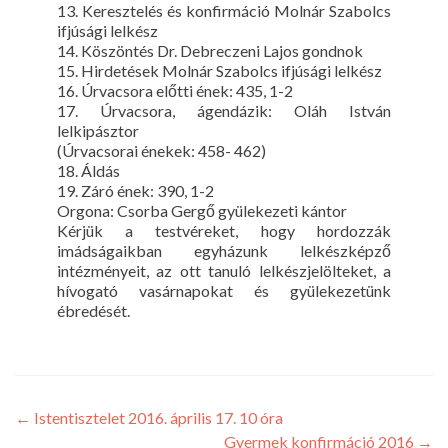
13. Keresztelés és konfirmáció Molnár Szabolcs
ifjúsági lelkész
14. Köszöntés Dr. Debreczeni Lajos gondnok
15. Hirdetések Molnár Szabolcs ifjúsági lelkész
16. Úrvacsora előtti ének: 435, 1-2
17. Úrvacsora, ágendázik: Oláh István
lelkipásztor
(Úrvacsorai énekek: 458- 462)
18. Áldás
19. Záró ének: 390, 1-2
Orgona: Csorba Gergő gyülekezeti kántor
Kérjük a testvéreket, hogy hordozzák
imádságaikban egyházunk lelkészképző
intézményeit, az ott tanuló lelkészjelölteket, a
hívogató vasárnapokat és gyülekezetünk
ébredését.
←
Istentisztelet 2016. április 17. 10 óra
Gyermek konfirmáció 2016
→