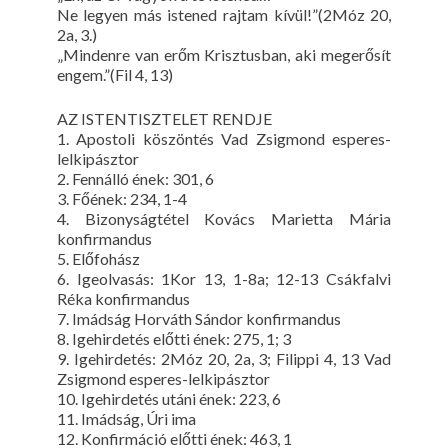
Ne legyen más istened rajtam kívül!”(2Móz 20,
2a, 3.)
„Mindenre van erőm Krisztusban, aki megerősít
engem.”(Fil 4, 13)
AZ ISTENTISZTELET RENDJE
1. Apostoli köszöntés Vad Zsigmond esperes-
lelkipásztor
2. Fennálló ének: 301, 6
3. Főének: 234, 1-4
4. Bizonyságtétel Kovács Marietta Mária
konfirmandus
5. Előfohász
6. Igeolvasás: 1Kor 13, 1-8a; 12-13 Csákfalvi
Réka konfirmandus
7. Imádság Horváth Sándor konfirmandus
8. Igehirdetés előtti ének: 275, 1; 3
9. Igehirdetés: 2Móz 20, 2a, 3; Filippi 4, 13 Vad
Zsigmond esperes-lelkipásztor
10. Igehirdetés utáni ének: 223, 6
11. Imádság, Úri ima
12. Konfirmáció előtti ének: 463, 1