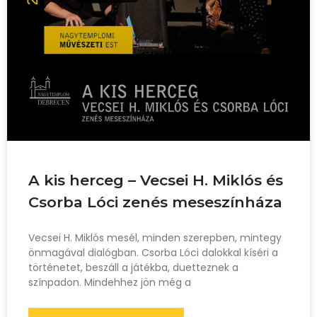
A kis herceg – Vecsei H. Miklós és
Csorba Lóci zenés meseszínháza
Vecsei H. Miklós mesél, minden szerepben, mintegy
önmagával dialógban. Csorba Lóci dalokkal kíséri a
történetet, beszáll a játékba, duetteznek a
színpadon. Mindehhez jön még a