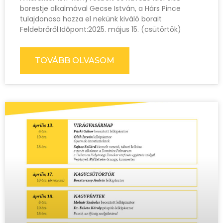
borestje alkalmával Gecse István, a Hárs Pince
tulajdonosa hozza el nekünk kiváló borait
Feldebrőről.Időpont:2025. május 15. (csütörtök)
TOVÁBB OLVASOM