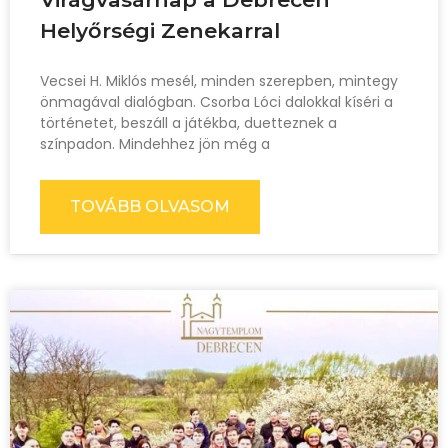
Helyőrségi Zenekarral
Vecsei H. Miklós mesél, minden szerepben, mintegy
önmagával dialógban. Csorba Lóci dalokkal kíséri a
történetet, beszáll a játékba, duetteznek a
színpadon. Mindehhez jön még a
TOVÁBB OLVASOM