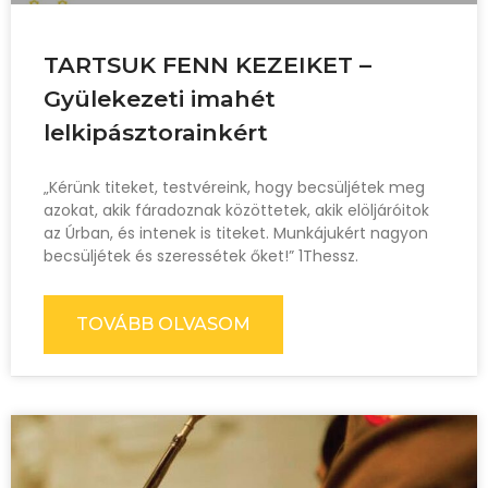
TARTSUK FENN KEZEIKET –
Gyülekezeti imahét
lelkipásztorainkért
„Kérünk titeket, testvéreink, hogy becsüljétek meg
azokat, akik fáradoznak közöttetek, akik elöljáróitok
az Úrban, és intenek is titeket. Munkájukért nagyon
becsüljétek és szeressétek őket!” 1Thessz.
TOVÁBB OLVASOM