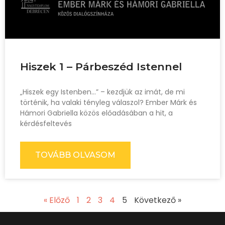
Hiszek 1 – Párbeszéd Istennel
„Hiszek egy Istenben…” – kezdjük az imát, de mi
történik, ha valaki tényleg válaszol? Ember Márk és
Hámori Gabriella közös előadásában a hit, a
kérdésfeltevés
TOVÁBB OLVASOM
« Előző
1
2
3
4
5
Következő »