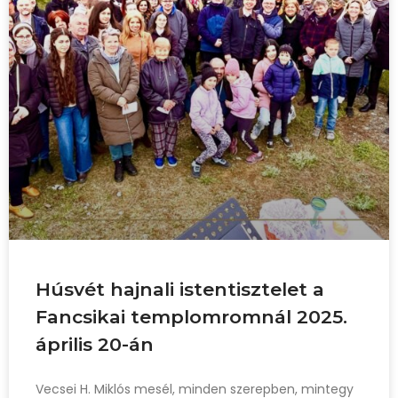
Húsvét hajnali istentisztelet a
Fancsikai templomromnál 2025.
április 20-án
Vecsei H. Miklós mesél, minden szerepben, mintegy