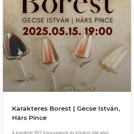
Karakteres Borest | Gecse István,
Hárs Pince
A Karakter 1517 Könyvesbolt és Kávézó idei első