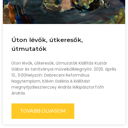
Úton lévők, útkeresők,
útmutatók
Úton lévők, útkeresők, útmutatók Kiállítás Kustár
Gábor és tanítványai műveibőlMegnyitó: 2025. április
13., 11:00Helyszín: Debreceni Református
Nagytemplom, Kálvin Galéria A kiállítást
megnyitja:Beszterczey András lelkipásztorTóth
András
TOVÁBB OLVASOM