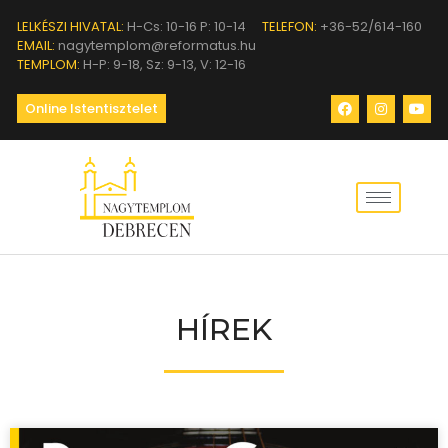
LELKÉSZI HIVATAL:
H-Cs: 10-16 P: 10-14
TELEFON:
+36-52/614-160
EMAIL:
nagytemplom@reformatus.hu
TEMPLOM:
H-P: 9-18, Sz: 9-13, V: 12-16
Online Istentisztelet
HÍREK