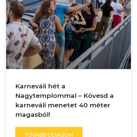
Karneváli hét a
Nagytemplommal – Kövesd a
karneváli menetet 40 méter
magasból!
TOVÁBB OLVASOM