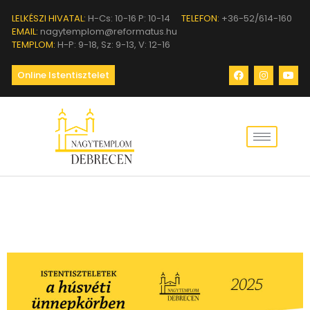
LELKÉSZI HIVATAL:
H-Cs: 10-16 P: 10-14
TELEFON:
+36-52/614-160
EMAIL:
nagytemplom@reformatus.hu
TEMPLOM:
H-P: 9-18, Sz: 9-13, V: 12-16
Online Istentisztelet