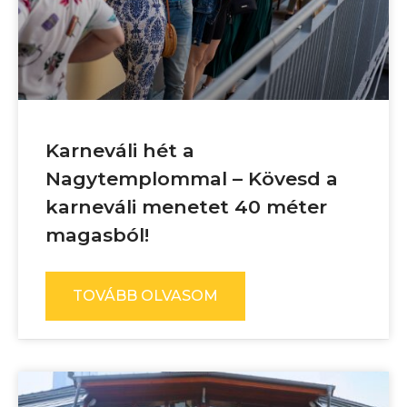
Karneváli hét a
Nagytemplommal – Kövesd a
karneváli menetet 40 méter
magasból!
TOVÁBB OLVASOM