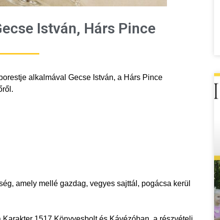
Gecse István, Hárs Pince
borestje alkalmával Gecse István, a Hárs Pince
ről.
őség, amely mellé gazdag, vegyes sajttál, pogácsa kerül
 a Karakter 1517 Könyvesbolt és Kávézóban, a részvételi