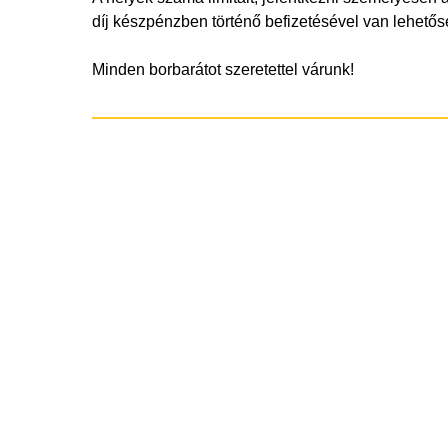
díj készpénzben történő befizetésével van lehetős
Minden borbarátot szeretettel várunk!