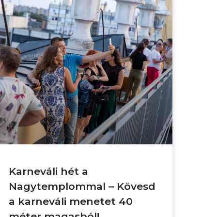
Karneváli hét a
Nagytemplommal – Kövesd
a karneváli menetet 40
méter magasból!