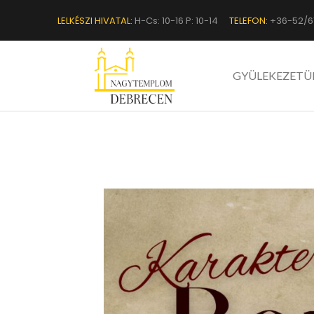
LELKÉSZI HIVATAL:
H-Cs: 10-16 P: 10-14
TELEFON:
+36-52/6
GYÜLEKEZETÜ