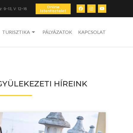
Online
: 9-13, V: 12-16
Istentisztelet
TURISZTIKA
PÁLYÁZATOK
KAPCSOLAT
GYÜLEKEZETI HÍREINK