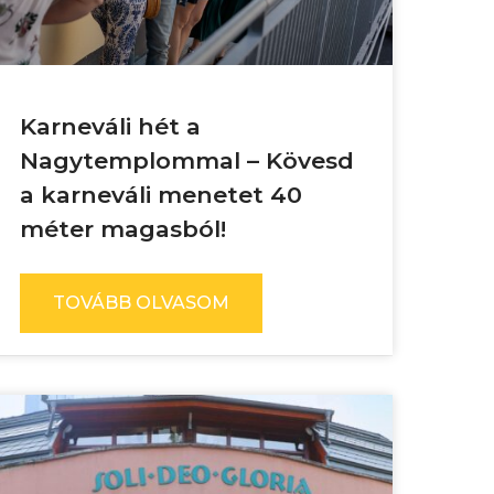
Karneváli hét a
Nagytemplommal – Kövesd
a karneváli menetet 40
méter magasból!
TOVÁBB OLVASOM