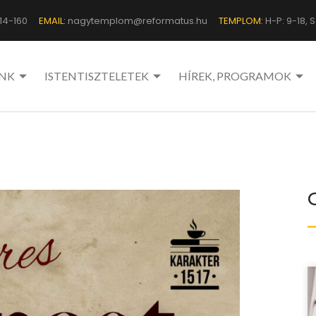
14-160
EMAIL:
nagytemplom@reformatus.hu
TEMPLOM:
H-P: 9-18, Sz
NK
ISTENTISZTELETEK
HÍREK, PROGRAMOK