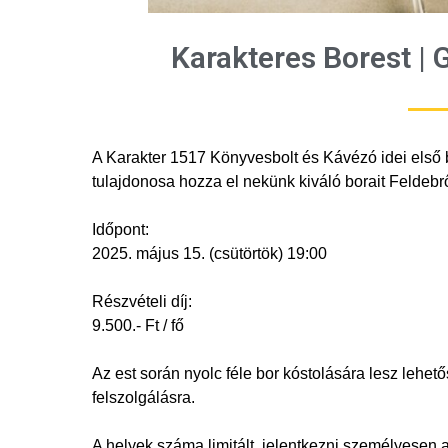
Karakteres Borest | 
A Karakter 1517 Könyvesbolt és Kávézó idei első 
tulajdonosa hozza el nekünk kiváló borait Feldebrő
Időpont:
2025. május 15. (csütörtök) 19:00
Részvételi díj:
9.500.- Ft / fő
Az est során nyolc féle bor kóstolására lesz lehet
felszolgálásra.
A helyek száma limitált, jelentkezni személyesen