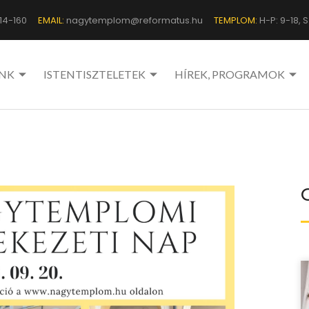
14-160
EMAIL:
nagytemplom@reformatus.hu
TEMPLOM:
H-P: 9-18, Sz
NK
ISTENTISZTELETEK
HÍREK, PROGRAMOK