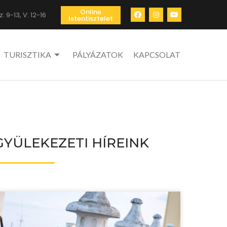
Online
: 9-13, V: 12-16
Istentisztelet
TURISZTIKA
PÁLYÁZATOK
KAPCSOLAT
GYÜLEKEZETI HÍREINK