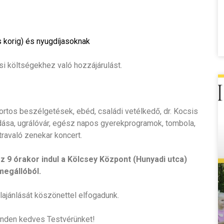
 korig) és nyugdíjasoknak
si költségekhez való hozzájárulást.
ortos beszélgetések, ebéd, családi vetélkedő, dr. Kocsis
őadása, ugrálóvár, egész napos gyerekprogramok, tombola,
ravaló zenekar koncert.
z 9 órakor indul a Kölcsey Központ (Hunyadi utca)
egállóból.
lajánlását köszönettel elfogadunk.
inden kedves Testvérünket!