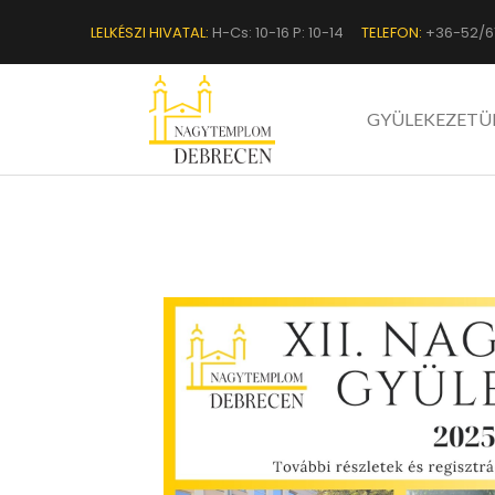
LELKÉSZI HIVATAL:
H-Cs: 10-16 P: 10-14
TELEFON:
+36-52/6
GYÜLEKEZETÜ