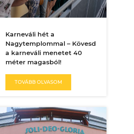
Karneváli hét a
Nagytemplommal – Kövesd
a karneváli menetet 40
méter magasból!
TOVÁBB OLVASOM