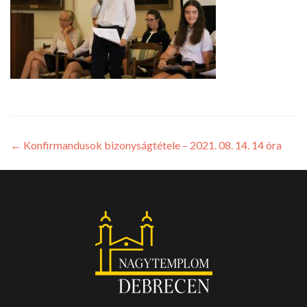
←
Konfirmandusok bizonyságtétele – 2021. 08. 14. 14 óra