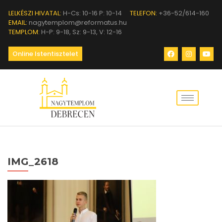
LELKÉSZI HIVATAL:
H-Cs: 10-16 P: 10-14
TELEFON:
+36-52/614-160
EMAIL:
nagytemplom@reformatus.hu
TEMPLOM:
H-P: 9-18, Sz: 9-13, V: 12-16
Online Istentisztelet
IMG_2618