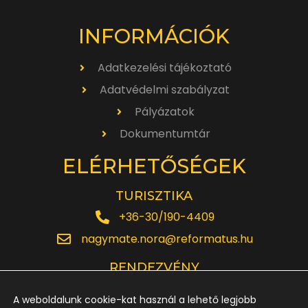
INFORMÁCIÓK
Adatkezelési tájékoztató
Adatvédelmi szabályzat
Pályázatok
Dokumentumtár
ELÉRHETŐSÉGEK
TURISZTIKA
+36-30/190-4409
nagymate.nora@reformatus.hu
RENDEZVÉNY
+36-30/642-6220
A weboldalunk cookie-kat használ a lehető legjobb