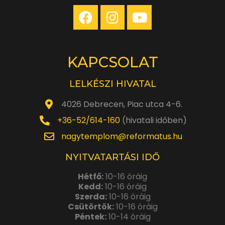
KAPCSOLAT
LELKÉSZI HIVATAL
4026 Debrecen, Piac utca 4-6.
+36-52/614-160
(hivatali időben)
nagytemplom@reformatus.hu
NYITVATARTÁSI IDŐ
Hétfő:
10-16 óráig
Kedd:
10-16 óráig
Szerda:
10-16 óráig
Csütörtök:
10-16 óráig
Péntek:
10-14 óráig