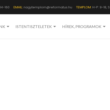
14-160
EMAIL:
nagytemplom@reformatus.hu
TEMPLOM:
H-P: 9-18, Sz
NK
ISTENTISZTELETEK
HÍREK, PROGRAMOK