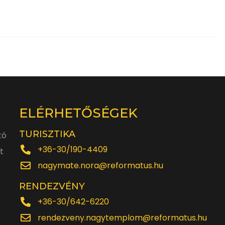
ELÉRHETŐSÉGEK
TURISZTIKA
tó
+36-30/190-4409
t
nagymate.nora@reformatus.hu
RENDEZVÉNY
+36-30/642-6220
rendezveny.nagytemplom@reformatus.hu