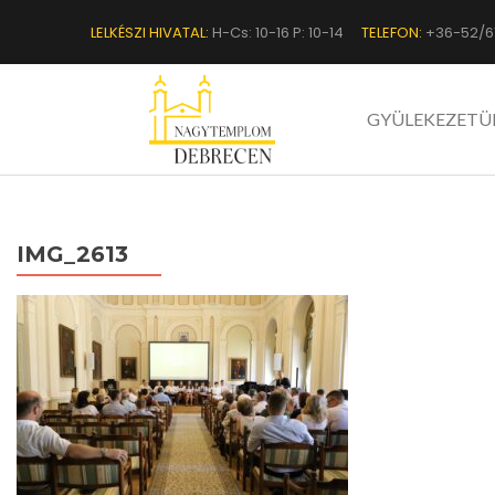
LELKÉSZI HIVATAL:
H-Cs: 10-16 P: 10-14
TELEFON:
+36-52/6
GYÜLEKEZETÜ
IMG_2613