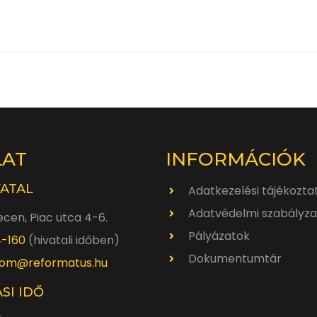
LAT
INFORMÁCIÓK
VATAL
Adatkezelési tájékozta
Adatvédelmi szabályza
cen, Piac utca 4-6.
Pályázatok
4-160
(hivatali időben)
Dokumentumtár
om@reformatus.hu
SI IDŐ