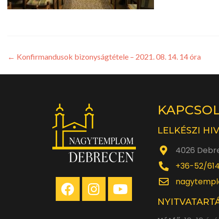
←
Konfirmandusok bizonyságtétele – 2021. 08. 14. 14 óra
KAPCSO
LELKÉSZI HI
4026 Debre
+36-52/61
nagytempl
NYITVATARTÁ