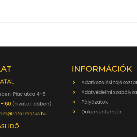
LAT
INFORMÁCIÓK
VATAL
Adatkezelési tájékozta
Adatvédelmi szabályza
cen, Piac utca 4-6.
Pályázatok
4-160
(hivatali időben)
Dokumentumtár
om@reformatus.hu
SI IDŐ