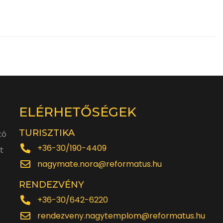
ELÉRHETŐSÉGEK
TURISZTIKA
tó
+36-30/190-4409
t
nagymate.nora@reformatus.hu
RENDEZVÉNY
+36-30/642-6220
rendezveny.nagytemplom@reformatus.hu