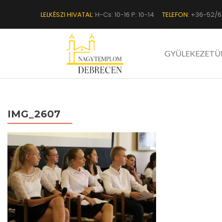
LELKÉSZI HIVATAL:
H-Cs: 10-16 P: 10-14
TELEFON:
+36-52/6
GYÜLEKEZETÜ
IMG_2607