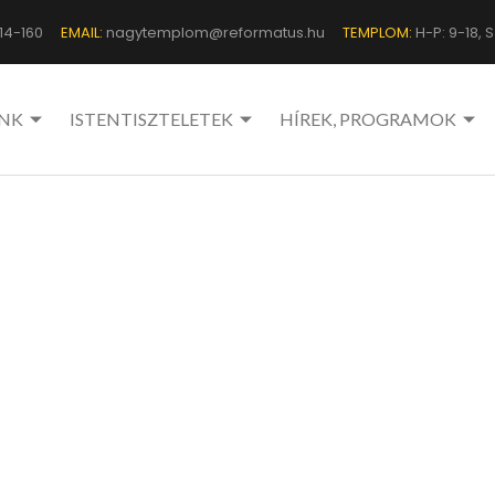
14-160
EMAIL:
nagytemplom@reformatus.hu
TEMPLOM:
H-P: 9-18, Sz
NK
ISTENTISZTELETEK
HÍREK, PROGRAMOK