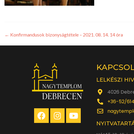
←
Konfirmandusok bizonyságtétele – 2021. 08. 14. 14 óra
KAPCSO
LELKÉSZI HI
4026 Debre
+36-52/61
nagytempl
NYITVATARTÁ