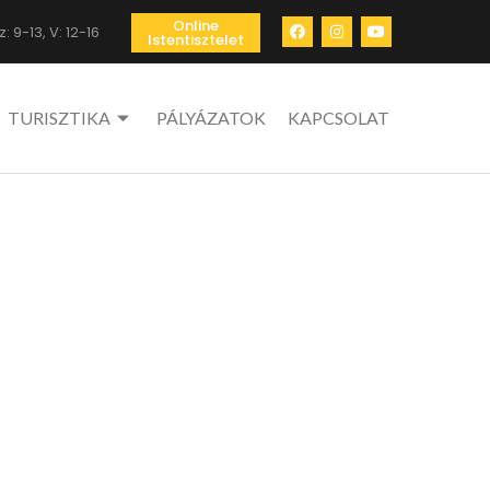
Online
: 9-13, V: 12-16
Istentisztelet
TURISZTIKA
PÁLYÁZATOK
KAPCSOLAT