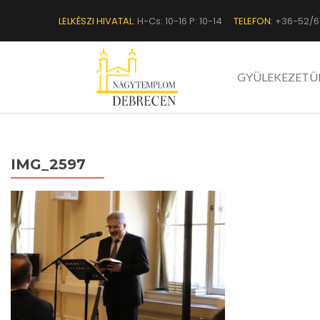
LELKÉSZI HIVATAL:
H-Cs: 10-16 P: 10-14
TELEFON:
+36-52/6
GYÜLEKEZETÜ
IMG_2597