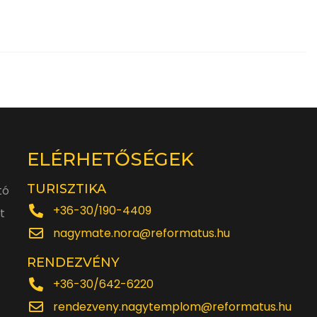
ELÉRHETŐSÉGEK
TURISZTIKA
tó
+36-30/190-4409
t
nagymate.nora@reformatus.hu
RENDEZVÉNY
+36-30/642-6220
rendezveny.nagytemplom@reformatus.hu