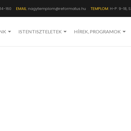
14-160
EMAIL:
nagytemplom@reformatus.hu
TEMPLOM:
H-P: 9-18, Sz
NK
ISTENTISZTELETEK
HÍREK, PROGRAMOK