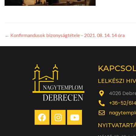
←
Konfirmandusok bizonyságtétele – 2021. 08. 14. 14 óra
KAPCSO
LELKÉSZI HI
4026 Debre
+36-52/61
nagytempl
NYITVATARTÁ