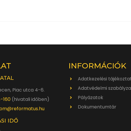
LAT
INFORMÁCIÓK
VATAL
Adatkezelési tájékozta
Adatvédelmi szabályza
cen, Piac utca 4-6.
Pályázatok
4-160
(hivatali időben)
Dokumentumtár
om@reformatus.hu
SI IDŐ