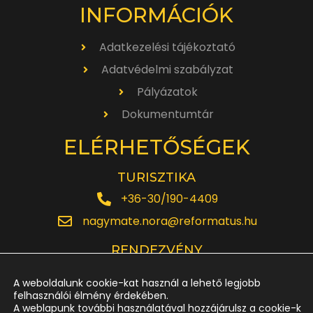
INFORMÁCIÓK
Adatkezelési tájékoztató
Adatvédelmi szabályzat
Pályázatok
Dokumentumtár
ELÉRHETŐSÉGEK
TURISZTIKA
+36-30/190-4409
nagymate.nora@reformatus.hu
RENDEZVÉNY
+36-30/642-6220
A weboldalunk cookie-kat használ a lehető legjobb
rendezveny.nagytemplom@reformatus.hu
felhasználói élmény érdekében.
A weblapunk további használatával hozzájárulsz a cookie-k