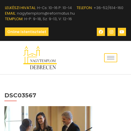
LELKÉSZI HIVATAL:
H-Cs: 10-16 P: 10-14
TELEFON:
+36-52/614-160
EMAIL:
nagytemplom@reformatus.hu
TEMPLOM:
H-P: 9-18, Sz: 9-13, V: 12-16
Online Istentisztelet
DSC03567