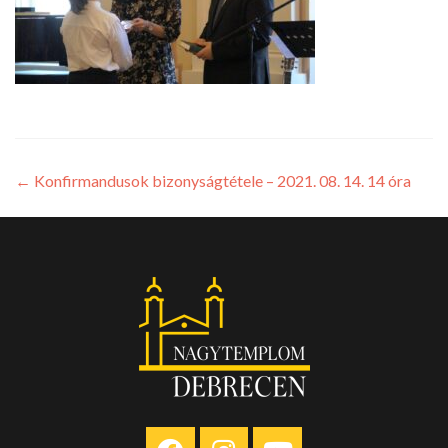
←
Konfirmandusok bizonyságtétele – 2021. 08. 14. 14 óra