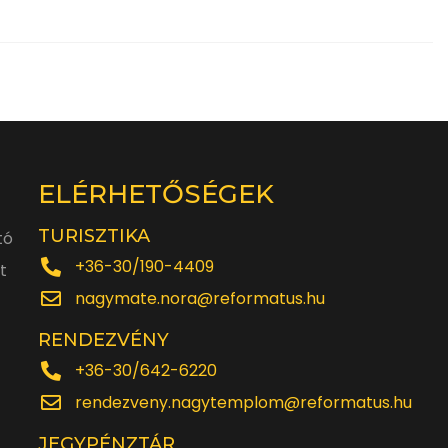
ELÉRHETŐSÉGEK
TURISZTIKA
tó
+36-30/190-4409
t
nagymate.nora@reformatus.hu
RENDEZVÉNY
+36-30/642-6220
rendezveny.nagytemplom@reformatus.hu
JEGYPÉNZTÁR