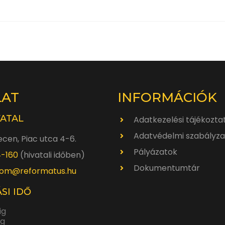
LAT
INFORMÁCIÓK
VATAL
Adatkezelési tájékozta
Adatvédelmi szabályza
cen, Piac utca 4-6.
Pályázatok
4-160
(hivatali időben)
Dokumentumtár
om@reformatus.hu
SI IDŐ
ig
ig