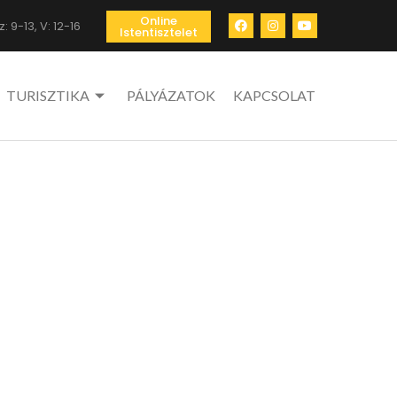
Online
: 9-13, V: 12-16
Istentisztelet
TURISZTIKA
PÁLYÁZATOK
KAPCSOLAT