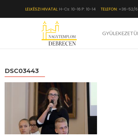
LELKÉSZI HIVATAL:
H-Cs: 10-16 P: 10-14
TELEFON:
+36-52/6
GYÜLEKEZETÜ
DSC03443