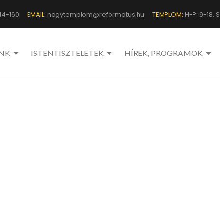
14-160
EMAIL:
nagytemplom@reformatus.hu
TEMPLOM:
H-P: 9-18, Sz
NK
ISTENTISZTELETEK
HÍREK, PROGRAMOK