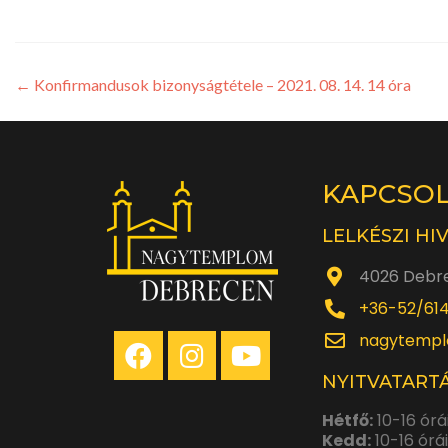
←
Konfirmandusok bizonyságtétele – 2021. 08. 14. 14 óra
KAPCSO
LELKÉSZI HI
4026 Debre
+36-52/61
nagytempl
NYITVATARTÁ
Hétfő:
10-16 órá
Kedd:
10-16 órá