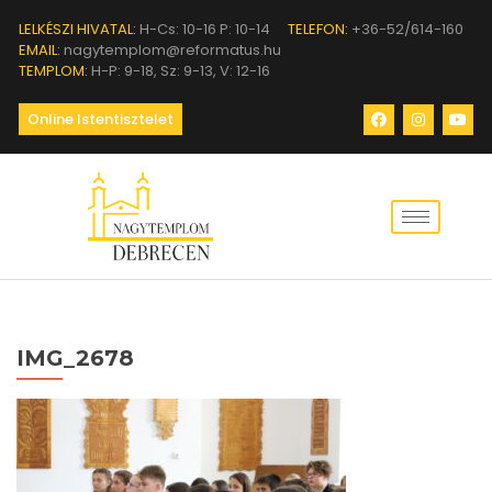
LELKÉSZI HIVATAL:
H-Cs: 10-16 P: 10-14
TELEFON:
+36-52/614-160
EMAIL:
nagytemplom@reformatus.hu
TEMPLOM:
H-P: 9-18, Sz: 9-13, V: 12-16
Online Istentisztelet
IMG_2678