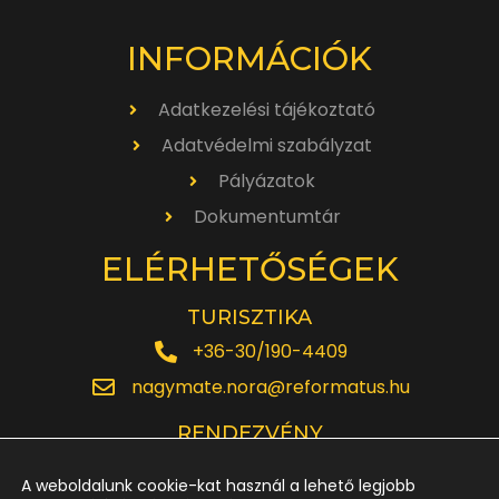
INFORMÁCIÓK
Adatkezelési tájékoztató
Adatvédelmi szabályzat
Pályázatok
Dokumentumtár
ELÉRHETŐSÉGEK
TURISZTIKA
+36-30/190-4409
nagymate.nora@reformatus.hu
RENDEZVÉNY
+36-30/642-6220
A weboldalunk cookie-kat használ a lehető legjobb