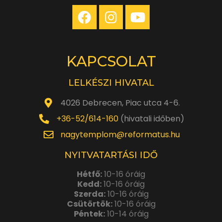
KAPCSOLAT
LELKÉSZI HIVATAL
4026 Debrecen, Piac utca 4-6.
+36-52/614-160
(hivatali időben)
nagytemplom@reformatus.hu
NYITVATARTÁSI IDŐ
Hétfő:
10-16 óráig
Kedd:
10-16 óráig
Szerda:
10-16 óráig
Csütörtök:
10-16 óráig
Péntek:
10-14 óráig