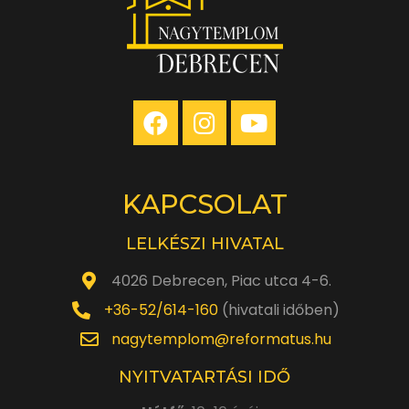
KAPCSOLAT
LELKÉSZI HIVATAL
4026 Debrecen, Piac utca 4-6.
+36-52/614-160
(hivatali időben)
nagytemplom@reformatus.hu
NYITVATARTÁSI IDŐ