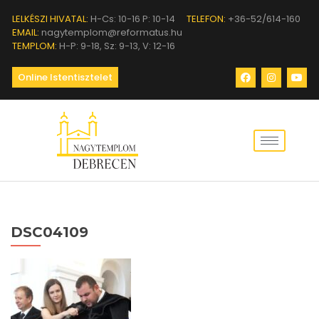
LELKÉSZI HIVATAL:
H-Cs: 10-16 P: 10-14
TELEFON:
+36-52/614-160
EMAIL:
nagytemplom@reformatus.hu
TEMPLOM:
H-P: 9-18, Sz: 9-13, V: 12-16
Online Istentisztelet
DSC04109