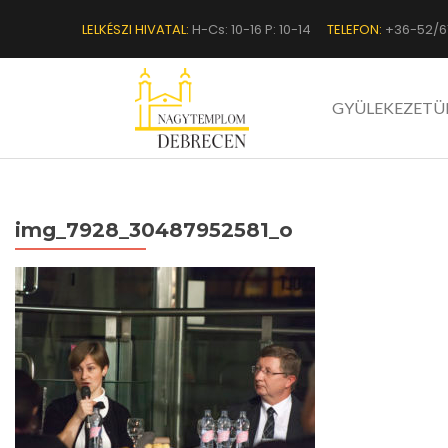
LELKÉSZI HIVATAL:
H-Cs: 10-16 P: 10-14
TELEFON:
+36-52/6
GYÜLEKEZETÜ
img_7928_30487952581_o