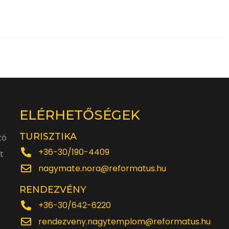
ELÉRHETŐSÉGEK
TURISZTIKA
tó
+36-30/190-4409
t
nagymate.nora@reformatus.hu
RENDEZVÉNY
+36-30/642-6220
rendezveny.nagytemplom@reformatus.hu