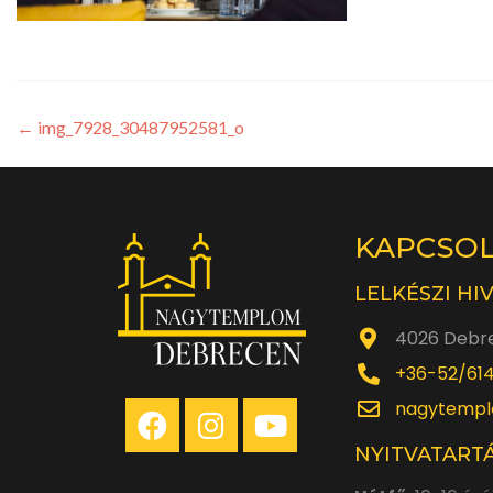
←
img_7928_30487952581_o
KAPCSO
LELKÉSZI HI
4026 Debre
+36-52/61
nagytempl
NYITVATARTÁ