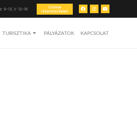
Online
: 9-13, V: 12-16
Istentisztelet
TURISZTIKA
PÁLYÁZATOK
KAPCSOLAT