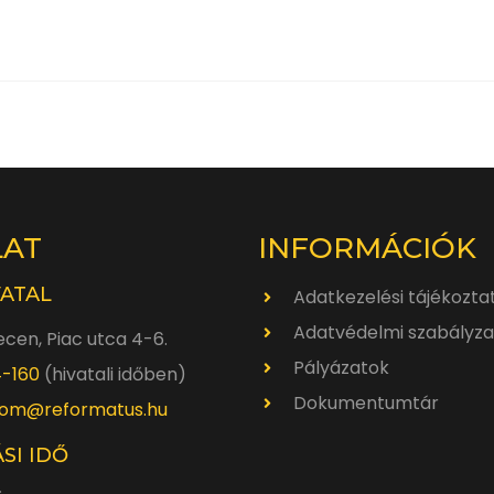
LAT
INFORMÁCIÓK
VATAL
Adatkezelési tájékozta
Adatvédelmi szabályza
cen, Piac utca 4-6.
Pályázatok
4-160
(hivatali időben)
Dokumentumtár
om@reformatus.hu
SI IDŐ