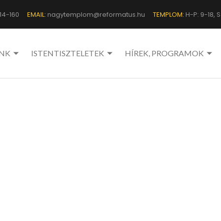
14-160
EMAIL:
nagytemplom@reformatus.hu
TEMPLOM:
H-P: 9-18, Sz
NK
ISTENTISZTELETEK
HÍREK, PROGRAMOK