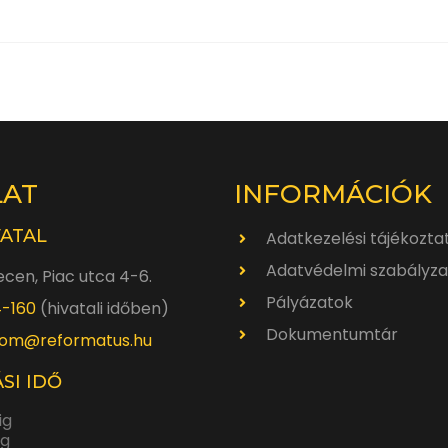
LAT
INFORMÁCIÓK
VATAL
Adatkezelési tájékozta
Adatvédelmi szabályza
cen, Piac utca 4-6.
Pályázatok
4-160
(hivatali időben)
Dokumentumtár
om@reformatus.hu
SI IDŐ
ig
ig