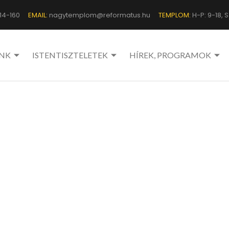
14-160
EMAIL:
nagytemplom@reformatus.hu
TEMPLOM:
H-P: 9-18, Sz
NK
ISTENTISZTELETEK
HÍREK, PROGRAMOK