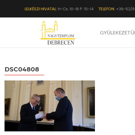
LELKÉSZI HIVATAL:
H-Cs: 10-16 P: 10-14
TELEFON:
+36-52/6
GYÜLEKEZETÜ
DSC04808