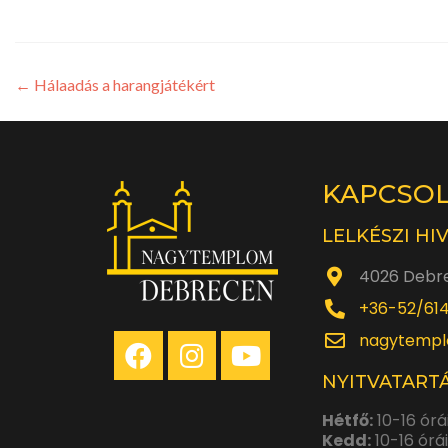
←
Hálaadás a harangjátékért
KAPCSO
LELKÉSZI HI
4026 Debre
+36-52/61
nagytempl
NYITVATARTÁ
Hétfő:
10-16 órá
Kedd:
10-16 órá