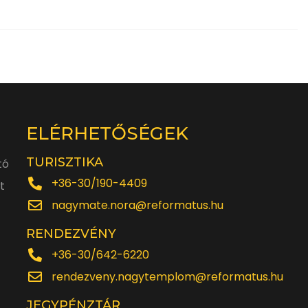
ELÉRHETŐSÉGEK
TURISZTIKA
tó
+36-30/190-4409
t
nagymate.nora@reformatus.hu
RENDEZVÉNY
+36-30/642-6220
rendezveny.nagytemplom@reformatus.hu
JEGYPÉNZTÁR