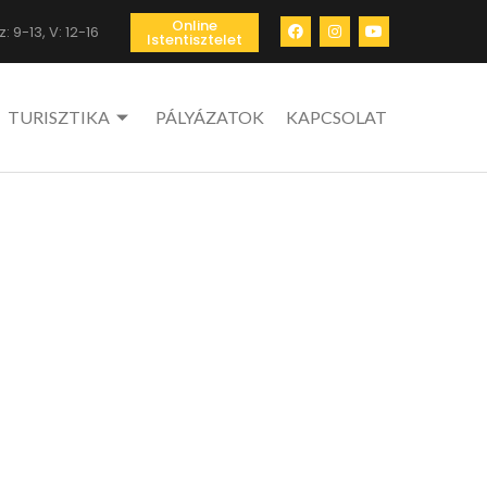
Online
: 9-13, V: 12-16
Istentisztelet
TURISZTIKA
PÁLYÁZATOK
KAPCSOLAT