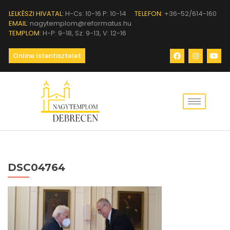
LELKÉSZI HIVATAL:
H-Cs: 10-16 P: 10-14
TELEFON:
+36-52/614-160
EMAIL:
nagytemplom@reformatus.hu
TEMPLOM:
H-P: 9-18, Sz: 9-13, V: 12-16
Online Istentisztelet
DSC04764