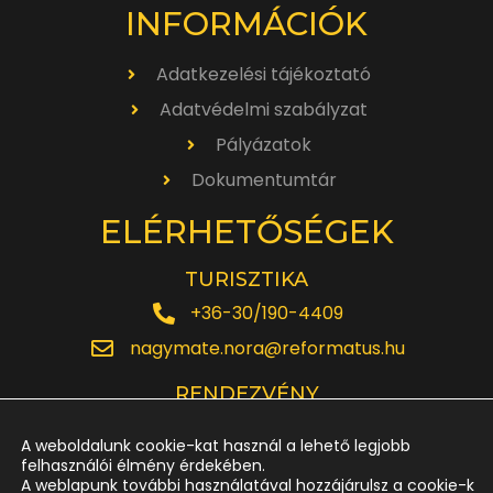
INFORMÁCIÓK
Adatkezelési tájékoztató
Adatvédelmi szabályzat
Pályázatok
Dokumentumtár
ELÉRHETŐSÉGEK
TURISZTIKA
+36-30/190-4409
nagymate.nora@reformatus.hu
RENDEZVÉNY
+36-30/642-6220
A weboldalunk cookie-kat használ a lehető legjobb
rendezveny.nagytemplom@reformatus.hu
felhasználói élmény érdekében.
A weblapunk további használatával hozzájárulsz a cookie-k