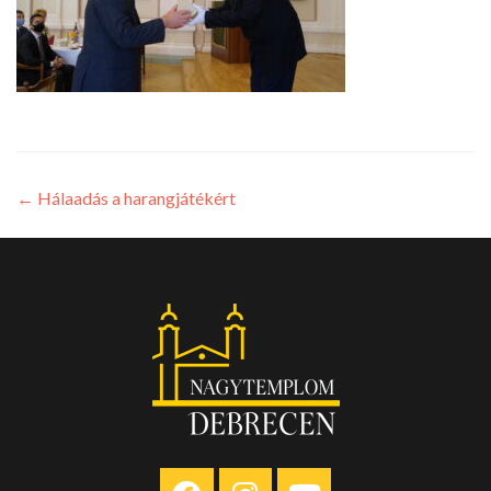
←
Hálaadás a harangjátékért