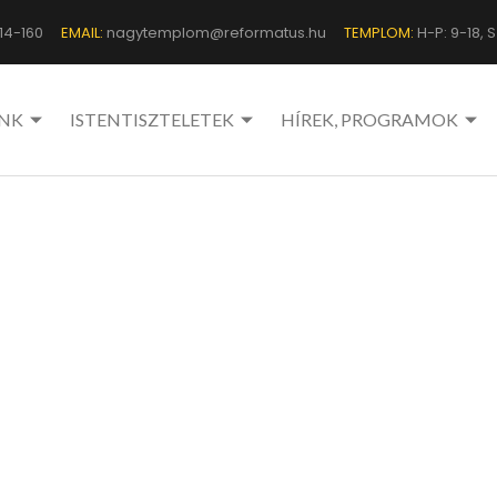
14-160
EMAIL:
nagytemplom@reformatus.hu
TEMPLOM:
H-P: 9-18, Sz
NK
ISTENTISZTELETEK
HÍREK, PROGRAMOK