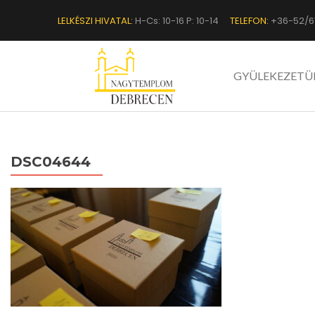
LELKÉSZI HIVATAL:
H-Cs: 10-16 P: 10-14
TELEFON:
+36-52/6
GYÜLEKEZETÜ
DSC04644