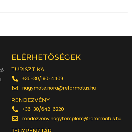
ELÉRHETŐSÉGEK
TURISZTIKA
tó
+36-30/190-4409
t
nagymate.nora@reformatus.hu
RENDEZVÉNY
+36-30/642-6220
rendezveny.nagytemplom@reformatus.hu
JEGYPÉNZTÁR