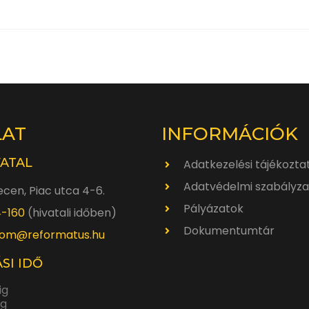
LAT
INFORMÁCIÓK
VATAL
Adatkezelési tájékozta
Adatvédelmi szabályza
cen, Piac utca 4-6.
Pályázatok
4-160
(hivatali időben)
Dokumentumtár
om@reformatus.hu
SI IDŐ
ig
ig