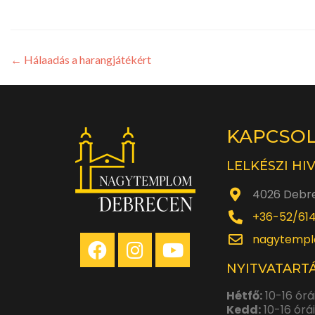
←
Hálaadás a harangjátékért
KAPCSO
LELKÉSZI HI
4026 Debre
+36-52/61
nagytempl
NYITVATARTÁ
Hétfő:
10-16 órá
Kedd:
10-16 órá