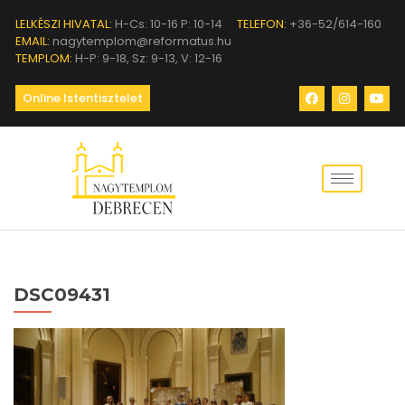
LELKÉSZI HIVATAL:
H-Cs: 10-16 P: 10-14
TELEFON:
+36-52/614-160
EMAIL:
nagytemplom@reformatus.hu
TEMPLOM:
H-P: 9-18, Sz: 9-13, V: 12-16
Online Istentisztelet
DSC09431