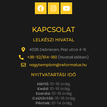
KAPCSOLAT
LELKÉSZI HIVATAL
4026 Debrecen, Piac utca 4-6.
+36-52/614-160
(hivatali időben)
nagytemplom@reformatus.hu
NYITVATARTÁSI IDŐ
Hétfő:
10-16 óráig
Kedd:
10-16 óráig
Szerda:
10-16 óráig
Csütörtök:
10-16 óráig
Péntek:
10-14 óráig