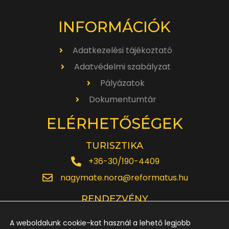
INFORMÁCIÓK
Adatkezelési tájékoztató
Adatvédelmi szabályzat
Pályázatok
Dokumentumtár
ELÉRHETŐSÉGEK
TURISZTIKA
+36-30/190-4409
nagymate.nora@reformatus.hu
RENDEZVÉNY
+36-30/642-6220
A weboldalunk cookie-kat használ a lehető legjobb