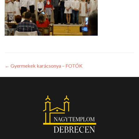
←
Gyermekek karácsonya – FOTÓK