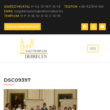
LELKÉSZI HIVATAL:
H-Cs: 10-16 P: 10-14
TELEFON:
+36-52/614-160
EMAIL:
nagytemplom@reformatus.hu
TEMPLOM:
H-P: 9-18, Sz: 9-13, V: 12-16
Online Istentisztelet
DSC09397