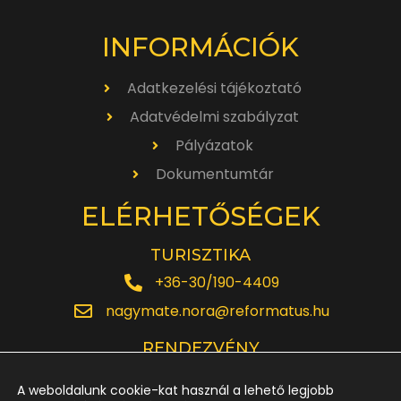
INFORMÁCIÓK
Adatkezelési tájékoztató
Adatvédelmi szabályzat
Pályázatok
Dokumentumtár
ELÉRHETŐSÉGEK
TURISZTIKA
+36-30/190-4409
nagymate.nora@reformatus.hu
RENDEZVÉNY
+36-30/642-6220
A weboldalunk cookie-kat használ a lehető legjobb