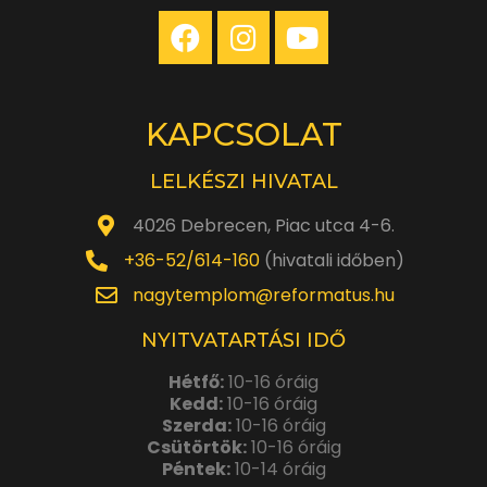
KAPCSOLAT
LELKÉSZI HIVATAL
4026 Debrecen, Piac utca 4-6.
+36-52/614-160
(hivatali időben)
nagytemplom@reformatus.hu
NYITVATARTÁSI IDŐ
Hétfő:
10-16 óráig
Kedd:
10-16 óráig
Szerda:
10-16 óráig
Csütörtök:
10-16 óráig
Péntek:
10-14 óráig