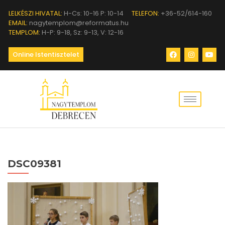
LELKÉSZI HIVATAL:
H-Cs: 10-16 P: 10-14
TELEFON:
+36-52/614-160
EMAIL:
nagytemplom@reformatus.hu
TEMPLOM:
H-P: 9-18, Sz: 9-13, V: 12-16
Online Istentisztelet
DSC09381