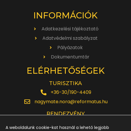
INFORMÁCIÓK
Adatkezelési tájékoztató
Adatvédelmi szabályzat
Pályázatok
Dokumentumtár
ELÉRHETŐSÉGEK
TURISZTIKA
+36-30/190-4409
nagymate.nora@reformatus.hu
RENDEZVÉNY
+36-30/642-6220
A weboldalunk cookie-kat használ a lehető legjobb