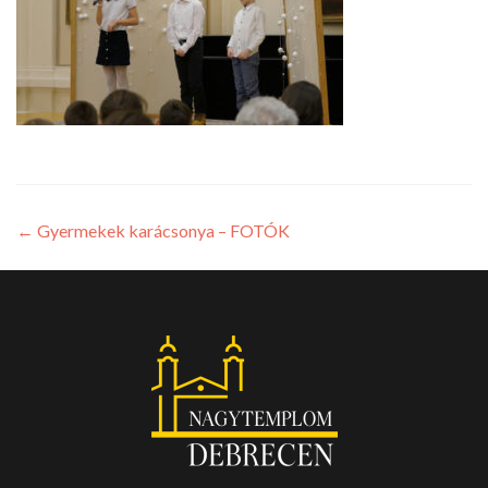
←
Gyermekek karácsonya – FOTÓK