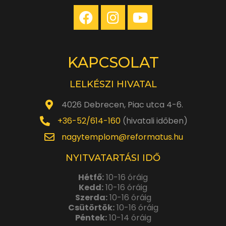
KAPCSOLAT
LELKÉSZI HIVATAL
4026 Debrecen, Piac utca 4-6.
+36-52/614-160
(hivatali időben)
nagytemplom@reformatus.hu
NYITVATARTÁSI IDŐ
Hétfő:
10-16 óráig
Kedd:
10-16 óráig
Szerda:
10-16 óráig
Csütörtök:
10-16 óráig
Péntek:
10-14 óráig