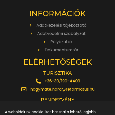
INFORMÁCIÓK
Adatkezelési tájékoztató
Adatvédelmi szabályzat
Pályázatok
Dokumentumtár
ELÉRHETŐSÉGEK
TURISZTIKA
+36-30/190-4409
nagymate.nora@reformatus.hu
RENDEZVÉNY
+36-30/642-6220
A weboldalunk cookie-kat használ a lehető legjobb