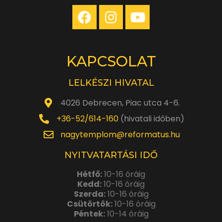
KAPCSOLAT
LELKÉSZI HIVATAL
4026 Debrecen, Piac utca 4-6.
+36-52/614-160
(hivatali időben)
nagytemplom@reformatus.hu
NYITVATARTÁSI IDŐ
Hétfő:
10-16 óráig
Kedd:
10-16 óráig
Szerda:
10-16 óráig
Csütörtök:
10-16 óráig
Péntek:
10-14 óráig