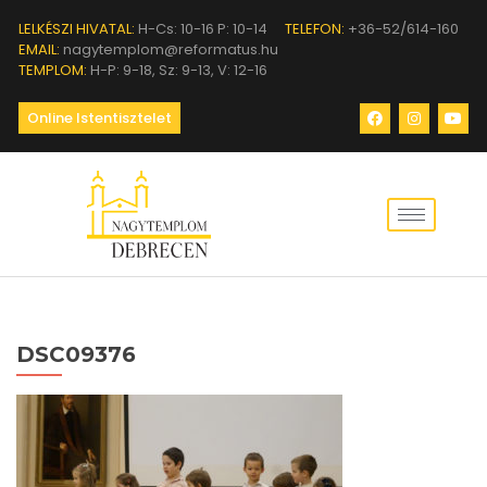
LELKÉSZI HIVATAL:
H-Cs: 10-16 P: 10-14
TELEFON:
+36-52/614-160
EMAIL:
nagytemplom@reformatus.hu
TEMPLOM:
H-P: 9-18, Sz: 9-13, V: 12-16
Online Istentisztelet
DSC09376