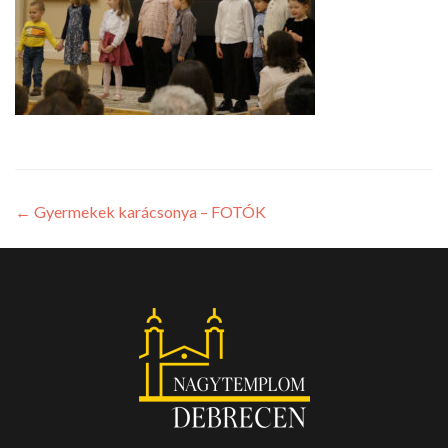
←
Gyermekek karácsonya – FOTÓK