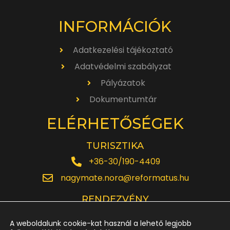
INFORMÁCIÓK
Adatkezelési tájékoztató
Adatvédelmi szabályzat
Pályázatok
Dokumentumtár
ELÉRHETŐSÉGEK
TURISZTIKA
+36-30/190-4409
nagymate.nora@reformatus.hu
RENDEZVÉNY
+36-30/642-6220
A weboldalunk cookie-kat használ a lehető legjobb