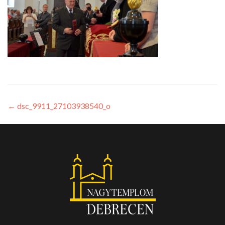
←
dsc_9911_27103938540_o