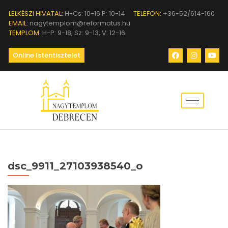
LELKÉSZI HIVATAL:
H-Cs: 10-16 P: 10-14
TELEFON:
+36-52/614-160
EMAIL:
nagytemplom@reformatus.hu
TEMPLOM:
H-P: 9-18, Sz: 9-13, V: 12-16
Online Istentisztelet
dsc_9911_27103938540_o