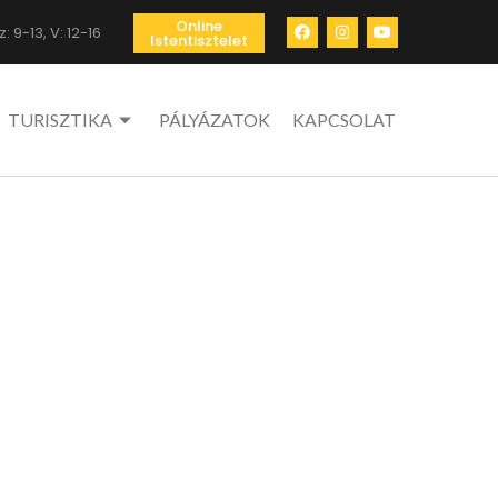
Online
: 9-13, V: 12-16
Istentisztelet
TURISZTIKA
PÁLYÁZATOK
KAPCSOLAT