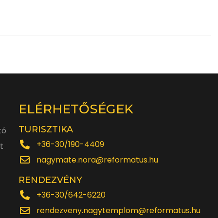
ELÉRHETŐSÉGEK
TURISZTIKA
tó
+36-30/190-4409
t
nagymate.nora@reformatus.hu
RENDEZVÉNY
+36-30/642-6220
rendezveny.nagytemplom@reformatus.hu