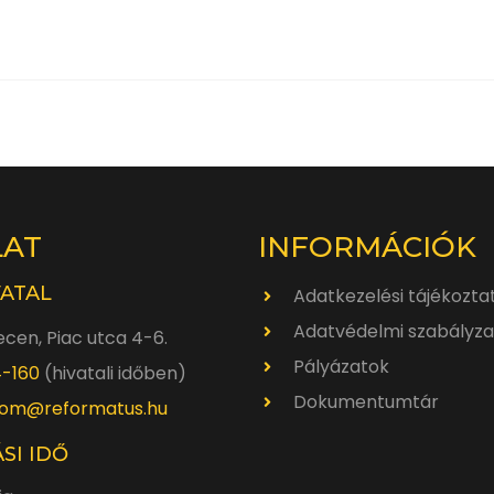
LAT
INFORMÁCIÓK
VATAL
Adatkezelési tájékozta
Adatvédelmi szabályza
cen, Piac utca 4-6.
Pályázatok
4-160
(hivatali időben)
Dokumentumtár
om@reformatus.hu
SI IDŐ