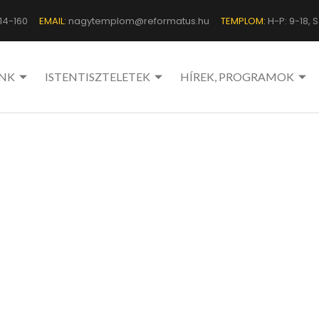
14-160
EMAIL:
nagytemplom@reformatus.hu
TEMPLOM:
H-P: 9-18, Sz
NK
ISTENTISZTELETEK
HÍREK, PROGRAMOK