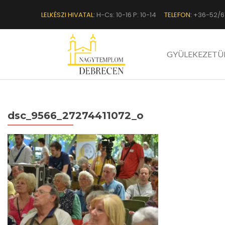
LELKÉSZI HIVATAL:
H-Cs: 10-16 P: 10-14
TELEFON:
+36-52/6
GYÜLEKEZETÜ
dsc_9566_27274411072_o