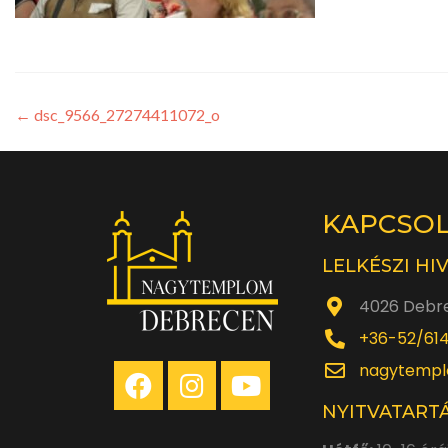
←
dsc_9566_27274411072_o
KAPCSO
LELKÉSZI HI
4026 Debre
+36-52/61
nagytempl
NYITVATARTÁ