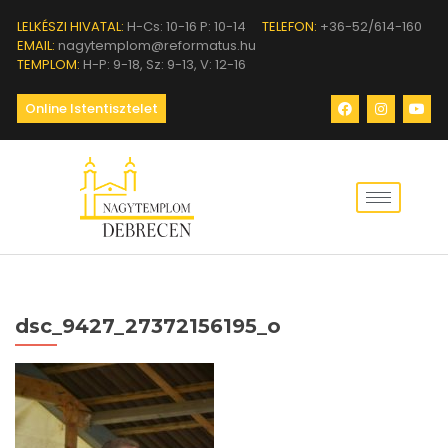
LELKÉSZI HIVATAL:
H-Cs: 10-16 P: 10-14
TELEFON:
+36-52/614-160
EMAIL:
nagytemplom@reformatus.hu
TEMPLOM:
H-P: 9-18, Sz: 9-13, V: 12-16
Online Istentisztelet
dsc_9427_27372156195_o