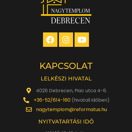
KAPCSOLAT
LELKÉSZI HIVATAL
4026 Debrecen, Piac utca 4-6.
+36-52/614-160
(hivatali időben)
nagytemplom@reformatus.hu
NYITVATARTÁSI IDŐ