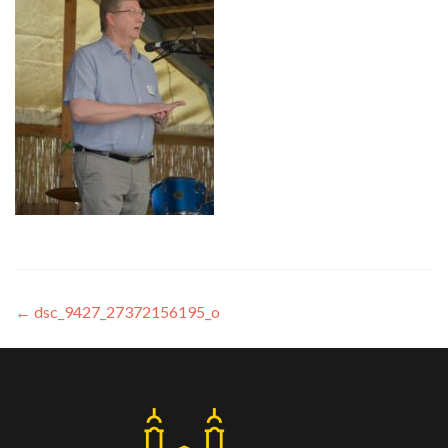
←
dsc_9427_27372156195_o