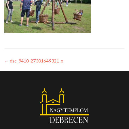
←
dsc_9410_27301649321_o