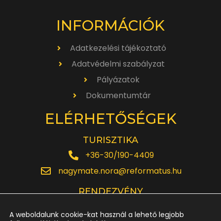
INFORMÁCIÓK
Adatkezelési tájékoztató
Adatvédelmi szabályzat
Pályázatok
Dokumentumtár
ELÉRHETŐSÉGEK
TURISZTIKA
+36-30/190-4409
nagymate.nora@reformatus.hu
RENDEZVÉNY
+36-30/642-6220
A weboldalunk cookie-kat használ a lehető legjobb