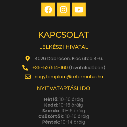
KAPCSOLAT
LELKÉSZI HIVATAL
4026 Debrecen, Piac utca 4-6.
+36-52/614-160
(hivatali időben)
nagytemplom@reformatus.hu
NYITVATARTÁSI IDŐ
Hétfő:
10-16 óráig
Kedd:
10-16 óráig
Szerda:
10-16 óráig
Csütörtök:
10-16 óráig
Péntek:
10-14 óráig