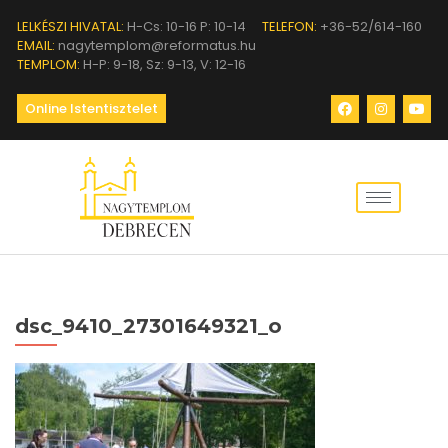
LELKÉSZI HIVATAL:
H-Cs: 10-16 P: 10-14
TELEFON:
+36-52/614-160
EMAIL:
nagytemplom@reformatus.hu
TEMPLOM:
H-P: 9-18, Sz: 9-13, V: 12-16
Online Istentisztelet
dsc_9410_27301649321_o