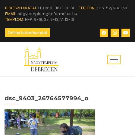
LELKÉSZI HIVATAL:
H-Cs: 10-16 P: 10-14
TELEFON:
+36-52/614-160
EMAIL:
nagytemplom@reformatus.hu
TEMPLOM:
H-P: 9-18, Sz: 9-13, V: 12-16
Online Istentisztelet
dsc_9403_26764577994_o