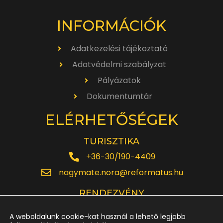
INFORMÁCIÓK
Adatkezelési tájékoztató
Adatvédelmi szabályzat
Pályázatok
Dokumentumtár
ELÉRHETŐSÉGEK
TURISZTIKA
+36-30/190-4409
nagymate.nora@reformatus.hu
RENDEZVÉNY
+36-30/642-6220
A weboldalunk cookie-kat használ a lehető legjobb