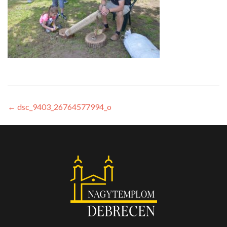
←
dsc_9403_26764577994_o