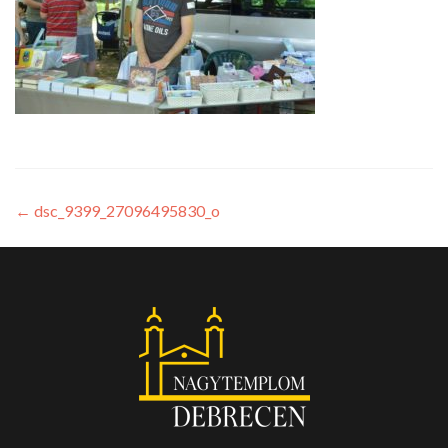
←
dsc_9399_27096495830_o