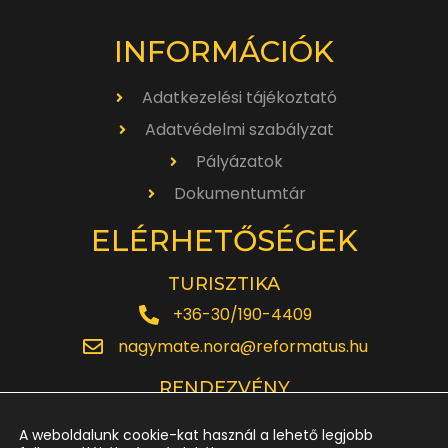
INFORMÁCIÓK
Adatkezelési tájékoztató
Adatvédelmi szabályzat
Pályázatok
Dokumentumtár
ELÉRHETŐSÉGEK
TURISZTIKA
+36-30/190-4409
nagymate.nora@reformatus.hu
RENDEZVÉNY
+36-30/642-6220
A weboldalunk cookie-kat használ a lehető legjobb