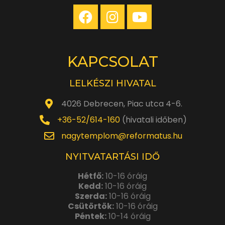
KAPCSOLAT
LELKÉSZI HIVATAL
4026 Debrecen, Piac utca 4-6.
+36-52/614-160
(hivatali időben)
nagytemplom@reformatus.hu
NYITVATARTÁSI IDŐ
Hétfő:
10-16 óráig
Kedd:
10-16 óráig
Szerda:
10-16 óráig
Csütörtök:
10-16 óráig
Péntek:
10-14 óráig