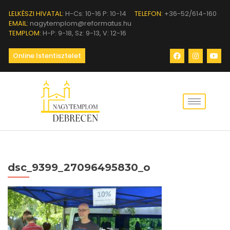
LELKÉSZI HIVATAL:
H-Cs: 10-16 P: 10-14
TELEFON:
+36-52/614-160
EMAIL:
nagytemplom@reformatus.hu
TEMPLOM:
H-P: 9-18, Sz: 9-13, V: 12-16
Online Istentisztelet
dsc_9399_27096495830_o