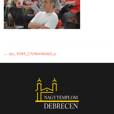
←
dsc_9394_27096496060_o