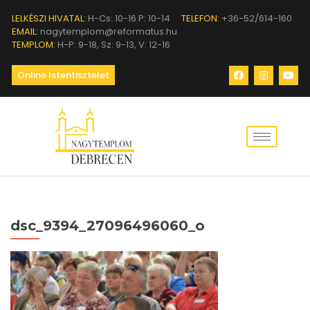
LELKÉSZI HIVATAL:
H-Cs: 10-16 P: 10-14
TELEFON:
+36-52/614-160
EMAIL:
nagytemplom@reformatus.hu
TEMPLOM:
H-P: 9-18, Sz: 9-13, V: 12-16
Online Istentisztelet
dsc_9394_27096496060_o