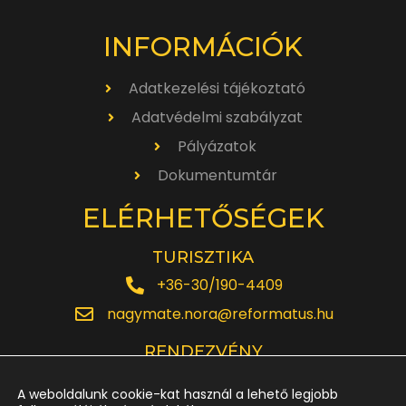
INFORMÁCIÓK
Adatkezelési tájékoztató
Adatvédelmi szabályzat
Pályázatok
Dokumentumtár
ELÉRHETŐSÉGEK
TURISZTIKA
+36-30/190-4409
nagymate.nora@reformatus.hu
RENDEZVÉNY
+36-30/642-6220
A weboldalunk cookie-kat használ a lehető legjobb