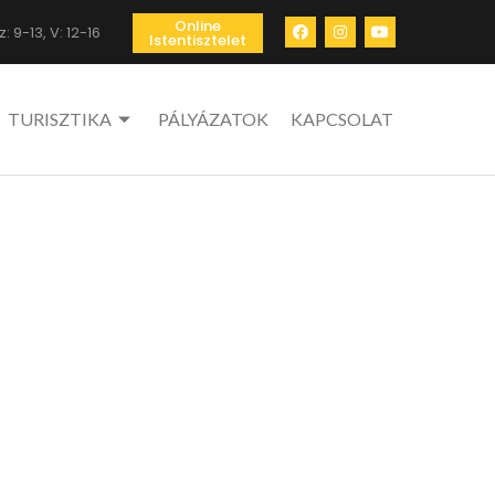
Online
: 9-13, V: 12-16
Istentisztelet
TURISZTIKA
PÁLYÁZATOK
KAPCSOLAT