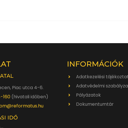
LAT
INFORMÁCIÓK
VATAL
Adatkezelési tájékozta
Adatvédelmi szabályza
cen, Piac utca 4-6.
Pályázatok
4-160
(hivatali időben)
Dokumentumtár
om@reformatus.hu
SI IDŐ