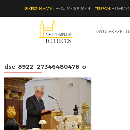
LELKÉSZI HIVATAL:
H-Cs: 10-16 P: 10-14
TELEFON:
+36-52/6
GYÜLEKEZETÜ
dsc_8922_27346480476_o