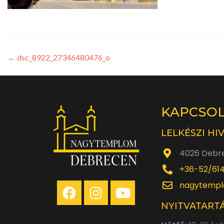
←
dsc_8922_27346480476_o
KAPCSO
LELKÉSZI HI
4026 Debre
+36-52/61
nagytempl
NYITVATARTÁ