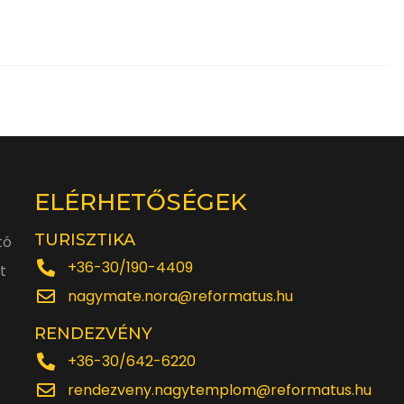
ELÉRHETŐSÉGEK
TURISZTIKA
tó
+36-30/190-4409
t
nagymate.nora@reformatus.hu
RENDEZVÉNY
+36-30/642-6220
rendezveny.nagytemplom@reformatus.hu