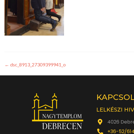
←
dsc_8913_27309399941_o
KAPCSO
LELKÉSZI HI
4026 Debre
+36-52/61