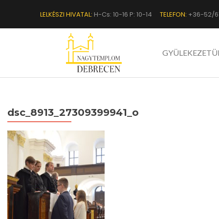
LELKÉSZI HIVATAL:
H-Cs: 10-16 P: 10-14
TELEFON:
+36-52/6
GYÜLEKEZETÜ
dsc_8913_27309399941_o