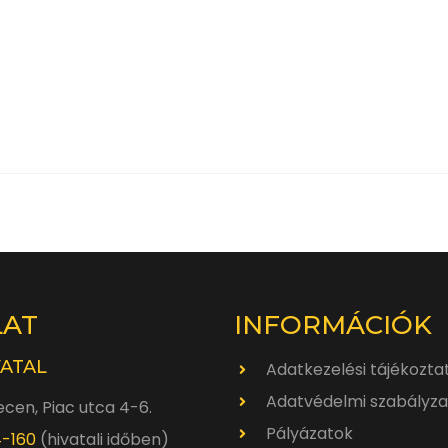
LAT
INFORMÁCIÓK
VATAL
Adatkezelési tájékozta
Adatvédelmi szabályza
cen, Piac utca 4-6.
Pályázatok
4-160
(hivatali időben)