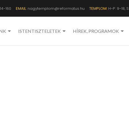
14-160
EMAIL:
nagytemplom@reformatus.hu
TEMPLOM:
H-P: 9-18, Sz
NK
ISTENTISZTELETEK
HÍREK, PROGRAMOK