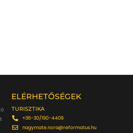
ELÉRHETŐSÉGEK
TURISZTIKA
tó
+36-30/190-4409
t
nagymate.nora@reformatus.hu