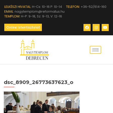
LELKÉSZI HIVATAL:
H-Cs: 10-16 P: 10-14
TELEFON:
+36-52/614-160
EMAIL:
nagytemplom@reformatus.hu
TEMPLOM:
H-P: 9-18, Sz: 9-13, V: 12-16
Online Istentisztelet
dsc_8909_26773637623_o