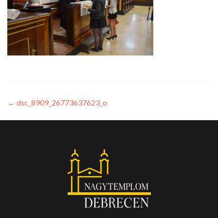
←
dsc_8909_26773637623_o