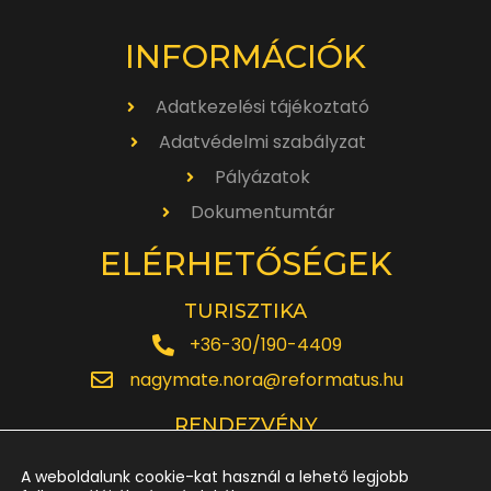
INFORMÁCIÓK
Adatkezelési tájékoztató
Adatvédelmi szabályzat
Pályázatok
Dokumentumtár
ELÉRHETŐSÉGEK
TURISZTIKA
+36-30/190-4409
nagymate.nora@reformatus.hu
RENDEZVÉNY
+36-30/642-6220
A weboldalunk cookie-kat használ a lehető legjobb