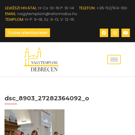
LELKÉSZI HIVATAL:
H-Cs: 10-16 P: 10-14
TELEFON:
+36-52/614-160
EMAIL:
nagytemplom@reformatus.hu
TEMPLOM:
H-P: 9-18, Sz: 9-13, V: 12-16
Online Istentisztelet
dsc_8903_27282364092_o