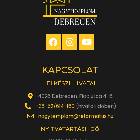
KAPCSOLAT
LELKÉSZI HIVATAL
4026 Debrecen, Piac utca 4-6.
+36-52/614-160
(hivatali időben)
nagytemplom@reformatus.hu
NYITVATARTÁSI IDŐ