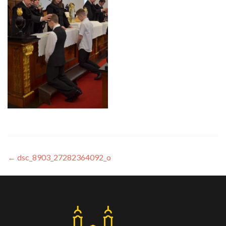
←
dsc_8903_27282364092_o